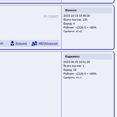
Booooo
2023-10-19 18:46:00
vk
гетшеет
Всего постов: 136
Бород:
4
Рейтинг:
+22|4|-5 = +80%
Одобрено:
e2-e2
борода!
МЕГАборода!
АМ
Кадживоз
2023-06-29 10:01:09
Всего постов: 1
Бород:
18
Рейтинг:
+21|4|-9 = +69%
Одобрено:
кто я