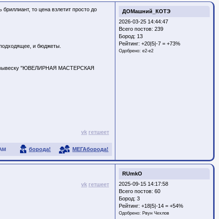
 бриллиант, то цена взлетит просто до
ДОМашний_КОТЭ
2026-03-25 14:44:47
Всего постов: 239
Бород:
13
Рейтинг:
+20|5|-7 = +73%
 подходящее, и бюджеты.
Одобрено:
e2-e2
нную вывеску "ЮВЕЛИРНАЯ МАСТЕРСКАЯ
vk
гетшеет
борода!
МЕГАборода!
АМ
RUmkO
2025-09-15 14:17:58
vk
гетшеет
Всего постов: 60
Бород:
3
Рейтинг:
+18|5|-14 = +54%
Одобрено:
Рвун Чехлов