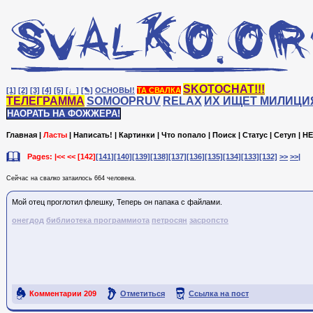
SKOTOCHAT!!!
[1]
[2]
[3]
[4]
[5]
[♩]
[✎]
ОСНОВЫ!
ТА СВАЛКА
ТЕЛЕГРАММА
SOMOOPRUV
RELAX
ИХ ИЩЕТ МИЛИЦИ
НАОРАТЬ НА ФОЖЖЕРА!
Главная
|
Ласты
|
Написать!
|
Картинки
|
Что попало
|
Поиск
|
Статус
|
Сетуп
|
HE
Pages: |<< <<
[142]
[141]
[140]
[139]
[138]
[137]
[136]
[135]
[134]
[133]
[132]
>>
>>|
Сейчас на cвалко затаилось 664 человека.
Мой отец проглотил флешку, Теперь он папака с файлами.
онегдод
библиотека программиота
петросян
засропсто
Комментарии
209
Отметиться
Ссылка на пост