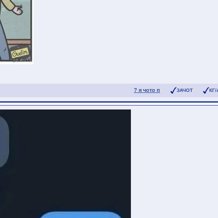
? я чото п
ЗАЧОТ
КГ/