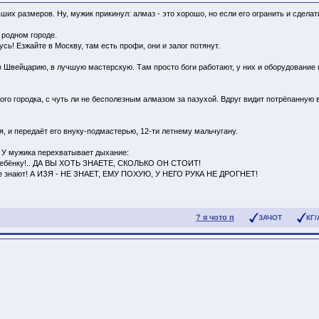
их размеров. Ну, мужик прикинул: алмаз - это хорошо, но если его огранить и сделать
 родном городе.
усь! Езжайте в Москву, там есть профи, они и залог потянут.
е в Швейцарию, в лучшую мастерскую. Там просто боги работают, у них и оборудование
ного городка, с чуть ли не бесполезным алмазом за пазухой. Вдруг видит потрёпа
я, и передаёт его внуку-подмастерью, 12-ти летнему мальчугану.
у. У мужика перехватывает дыхание:
Вы - ребёнку!.. ДА ВЫ ХОТЬ ЗНАЕТЕ, СКОЛЬКО ОН СТОИТ!
лёные знают! А ИЗЯ - НЕ ЗНАЕТ, ЕМУ ПОХУЮ, У НЕГО РУКА НЕ ДРОГНЕТ!
? я чото п
ЗАЧОТ
КГ/