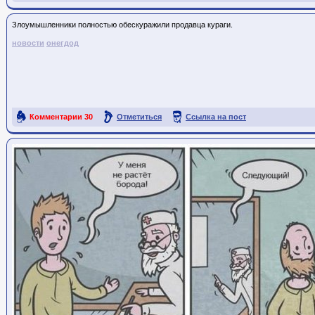
Злоумышленники полностью обескуражили продавца кураги.
новости
онегдод
Комментарии
30
Отметиться
Ссылка на пост