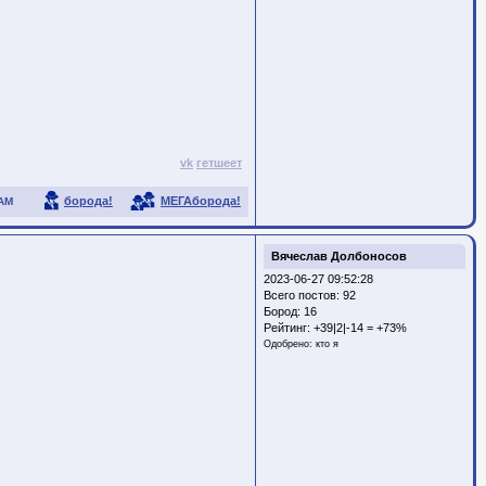
vk
гетшеет
борода!
МЕГАборода!
АМ
Вячеслав Долбоносов
2023-06-27 09:52:28
Всего постов: 92
Бород:
16
Рейтинг:
+39|2|-14 = +73%
Одобрено:
кто я