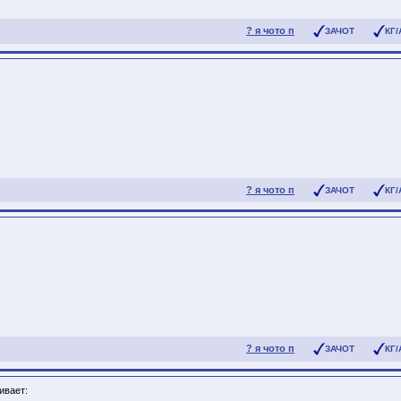
? я чото п
ЗАЧОТ
КГ/
? я чото п
ЗАЧОТ
КГ/
? я чото п
ЗАЧОТ
КГ/
ивает: