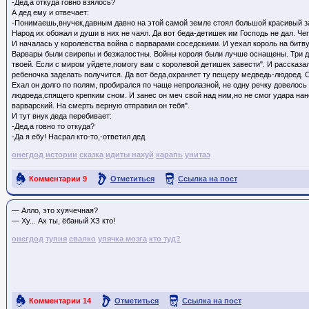
-Дед,а откуда говно взялось?
А дед ему и отвечает:
-Понимаешь,внучек,давным давно на этой самой земле стоял большой красивый з
Народ их обожал и души в них не чаял. Да вот беда-детишек им Господь не дал. Че
И началась у королевства война с варварами соседскими. И уехал король на битву 
Варвары были свирепы и безжалостны. Войны короля были лучше оснащены. Три дня
твоей. Если с миром уйдете,помогу вам с королевой детишек завести". И рассказа
ребеночка заделать получится. Да вот беда,охраняет ту пещеру медведь-людоед. 
Ехал он долго по полям, пробирался по чаще непролазной, не одну речку довелось
людоеда,спящего крепким сном. И занес он меч свой над ним,но не смог удара нан
варварский. На смерть верную отправил он тебя".
И тут внук деда перебивает:
-Дед,а говно то откуда?
-Да я ебу! Насрал кто-то,-ответил дед
онегдод
истории
сказка
идиты нахуй
карапь
унитаэ
Комментарии
9
Отметиться
Ссылка на пост
— Алло, это хуячечная?
— Ху... Ах ты, ёбаный ХЗ кто
!
онегдод
тупня
свалко
упячка мозга
кто туд?
Комментарии
14
Отметиться
Ссылка на пост