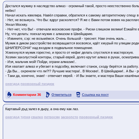
Достался мужику в наследство алмаз - огромный такой, просто неестественно больш
небес!
Начал искать ювелира. Навёл справки, обратился к самому авторитетному спецу в
- Нет, не возьмусь. Что Вы: вдруг расколется? Я же с Вами потом вовек на расплач
Уехал Москву.
- Нет-нет, что Вы! - отвечали московские профи. - Риски слишком велики! Езжайт
Ну, что делать: поехал мужик с алмазом в Швейцарию.
- Извините, сэр: не возьмёмся. Очень большой - треснет. Нам очень жаль...
Мужик в диком расстройстве возвращается восвояси, идёт хмурый по улицам род
ШНИПЕРСОНА" над входом в подвальное помещение.
Усмехнулся мужик горестно, и просто от нефиг делать спустился в мастерскую.
Хозяин захолустной конторы, старый еврей, долго крутит алмаз в руках, осматрива
- Изя, мальчик мой! Пойди, ограни алмазик!..
Изя хватает алмаз и убегает в подсобку, включает станок, сходу берётся за работ
- Да Вы... охренели что ли?!? Лучшие мастера!.. В Москве!.. В Швейцарии!.. А 
- Таки да, конечно, знаю! - отвечает еврей. - И Вы знаете, и мастера Ваши хва
онегдод
проворный пиздюк
Комментарии
36
Отметиться
Ссылка на пост
Картавый дъд залез в дыру, а она ему как лаз.
онегдод
тупня
свалко
петросян
засропсто
проворный пиздюк