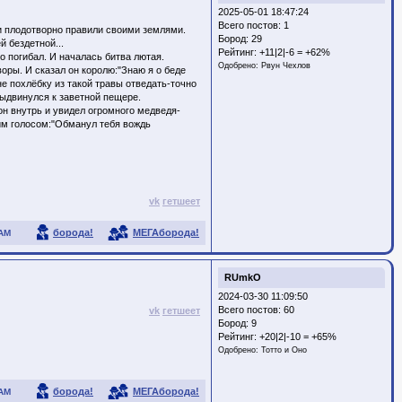
2025-05-01 18:47:24
Всего постов: 1
и плодотворно правили своими землями.
Бород:
29
й бездетной...
Рейтинг:
+11|2|-6 = +62%
о погибал. И началась битва лютая.
Одобрено:
Рвун Чехлов
оры. И сказал он королю:"Знаю я о беде
е похлёбку из такой травы отведать-точно
выдвинулся к заветной пещере.
он внутрь и увидел огромного медведя-
ким голосом:"Обманул тебя вождь
vk
гетшеет
борода!
МЕГАборода!
АМ
RUmkO
2024-03-30 11:09:50
Всего постов: 60
vk
гетшеет
Бород:
9
Рейтинг:
+20|2|-10 = +65%
Одобрено:
Тотто и Оно
борода!
МЕГАборода!
АМ