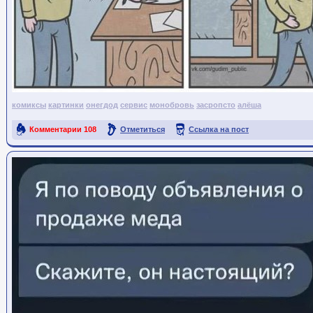
комиксы
картинки
онегдод
сервис
монобровь
засропсто
алёша
Комментарии
108
Отметиться
Ссылка на пост