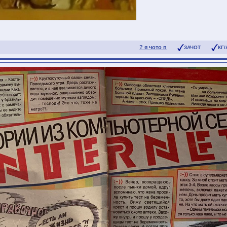
? я чото п
ЗАЧОТ
КГ/