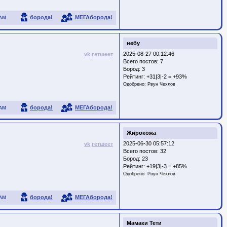
борода!
МЕГАборода!
АМ
небу
2025-08-27 00:12:46
vk
гетшеет
Всего постов: 7
Бород:
3
Рейтинг:
+31|3|-2 = +93%
Одобрено:
Рвун Чехлов
борода!
МЕГАборода!
АМ
Жирокожа
2025-06-30 05:57:12
vk
гетшеет
Всего постов: 32
Бород:
23
Рейтинг:
+19|3|-3 = +85%
Одобрено:
Рвун Чехлов
борода!
МЕГАборода!
АМ
Мамаки Тети