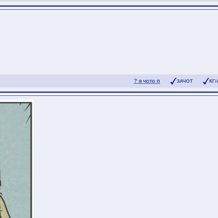
? я чото п
ЗАЧОТ
КГ/