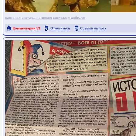
картинки
онегдод
петросян
стриказа
я дебилен
Комментарии
53
Отметиться
Ссылка на пост