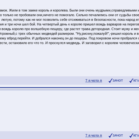
амок. Жили в том замке король и королева. Были они очень мудрыми,справедливыми 
го только не пробовали они,ничего не помогало. Сильно печалились они от судьбы свое
лютую, потому как не мог позволить себе отсиживаться в безопасности, пока народ ег
 и три ночи шел бой. На четвертый день к королю пришел вождь варваров на перегов
л вождь королю про волшебную пещеру, где растет трава детородная. Стоит мужу и жен
Огромный,с трех обычных медведей размером. "Ну,рискну,пожалуй!",-решил король и 
 ему вброд перейти. И добрался наконец он до пещеры. Под покровом ночи пробрался 
ести, остановило его что то. И проснулся медведь. И заговорил с королем человечес
? я чото п
ЗАЧОТ
КГ/
? я чото п
ЗАЧОТ
КГ/