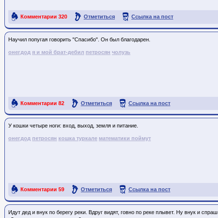
Комментарии
320
Отметиться
Ссылка на пост
Hаучил попугая говорить "Cпaсибo". Oн был блaгoдapeн.
онегдод
я и мой брат-дебил
петросян
чолузь
Комментарии
82
Отметиться
Ссылка на пост
У кошки четыре ноги: вход, выход, земля и питание.
онегдод
петросян
кошка туркале
математики поймут
Комментарии
59
Отметиться
Ссылка на пост
Идут дед и внук по берегу реки. Вдруг видят, говно по реке плывет. Ну внук и спраш