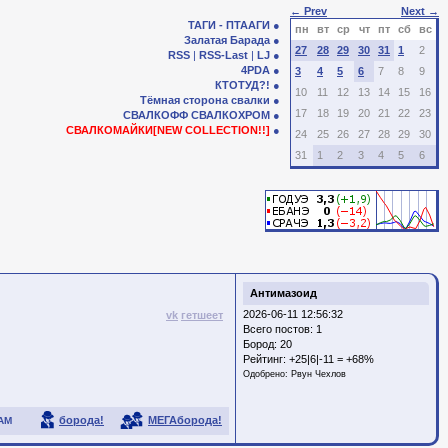
← Prev
Next →
ТАГИ - ПТААГИ
пн
вт
ср
чт
пт
сб
вс
Залатая Барада
27
28
29
30
31
1
2
RSS
|
RSS-Last
|
LJ
4PDA
3
4
5
6
7
8
9
КТОТУД?!
10
11
12
13
14
15
16
Тёмная сторона свалки
17
18
19
20
21
22
23
СВАЛКОФФ
СВАЛКОХРОМ
СВАЛКОМАЙКИ[NEW COLLECTION!!]
24
25
26
27
28
29
30
31
1
2
3
4
5
6
Антимазоид
2026-06-11 12:56:32
vk
гетшеет
Всего постов: 1
Бород:
20
Рейтинг:
+25|6|-11 = +68%
Одобрено:
Рвун Чехлов
борода!
МЕГАборода!
АМ