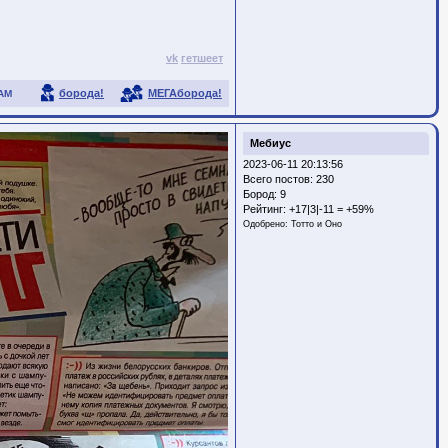
vk
гетшеет
борода!
МЕГАборода!
АМ
Мебиус
2023-06-11 20:13:56
Всего постов: 230
Бород:
9
Рейтинг:
+17|3|-11 = +59%
Одобрено:
Тотто и Оно