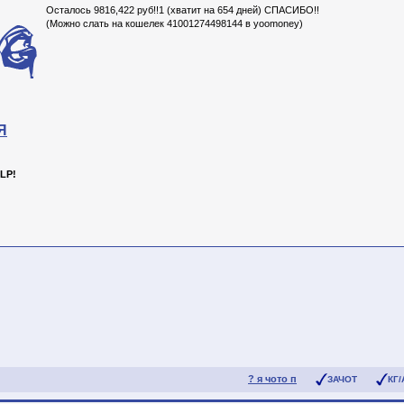
Осталось 9816,422 руб!!1 (хватит на 654 дней) СПАСИБО!!
(Можно слать на кошелек 41001274498144 в yoomoney)
Я
LP!
? я чото п
ЗАЧОТ
КГ/