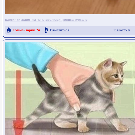
картинки
животни чочо
эволюция
кошка туркале
Комментарии
74
Отметиться
? я чото п
Ссылка на пост