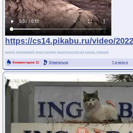
https://cs14.pikabu.ru/video/20
видео
леденящий душу пиздец
нанотехнологии
кошка туркале
Комментарии
11
Отметиться
? я чото п
Ссылка на пост