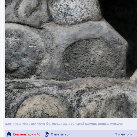
картинки
животни чочо
богородица, вернись!
камень
кошка туркале
Комментарии
48
Отметиться
? я чото п