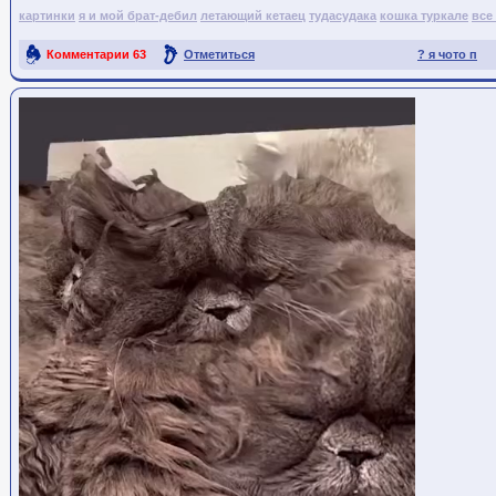
картинки
я и мой брат-дебил
летающий кетаец
тудасудака
кошка туркале
все
Комментарии
63
Отметиться
? я чото п
Ссылка на пост