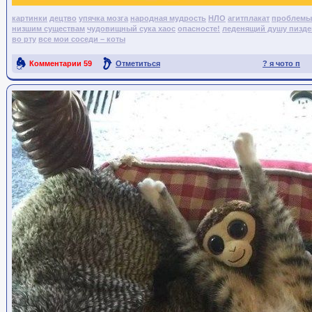
картинки
децтво
упячка мозга
народная мудрость
НЛО
агитплакат
проблемы 
низшим существам
чудовищный сука хаос
опасносте!
леденящий душу пизде
во рту
все мои соседи – коты
Комментарии
59
Отметиться
? я чото п
Ссылка на пост