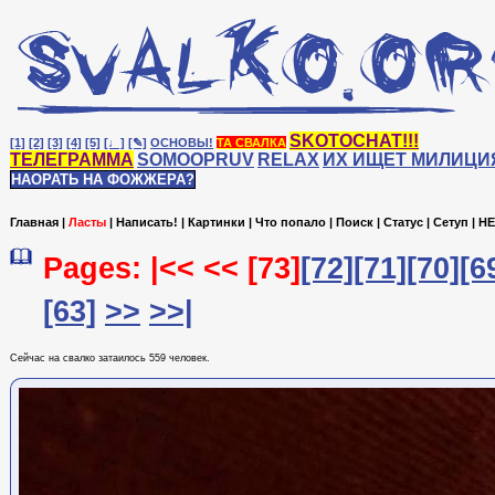
SKOTOCHAT!!!
[1]
[2]
[3]
[4]
[5]
[♩]
[✎]
ОСНОВЫ!
ТА СВАЛКА
ТЕЛЕГРАММА
SOMOOPRUV
RELAX
ИХ ИЩЕТ МИЛИЦИ
НАОРАТЬ НА ФОЖЖЕРА?
Главная
|
Ласты
|
Написать!
|
Картинки
|
Что попало
|
Поиск
|
Статус
|
Сетуп
|
HE
Pages: |<< <<
[73]
[72]
[71]
[70]
[6
[63]
>>
>>|
Сейчас на cвалко затаилось 559 человек.