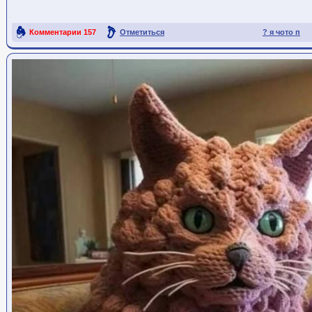
Комментарии
157
Отметиться
? я чото п
Ссылка на пост