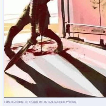
комиксы
картинки
опасносте!
пичалька
кошка туркале