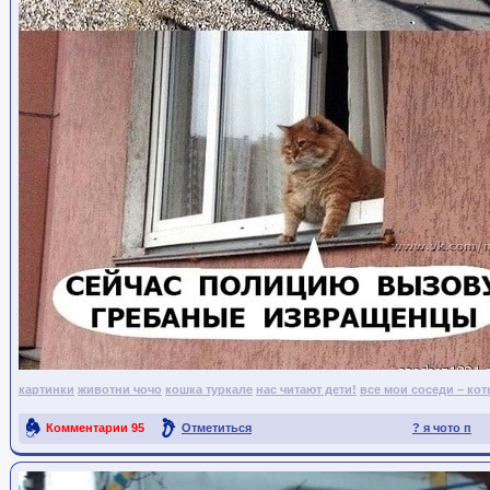
картинки
животни чочо
кошка туркале
нас читают дети!
все мои соседи – ко
Комментарии
95
Отметиться
? я чото п
Ссылка на пост