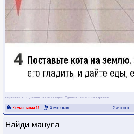
картинки
это должен знать каждый
Сделай сам
кошка туркале
Комментарии
16
Отметиться
? я чото п
Ссылка на пост
Найди манула