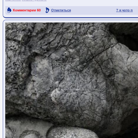
Комментарии
60
Отметиться
? я чото п
Ссылка на пост