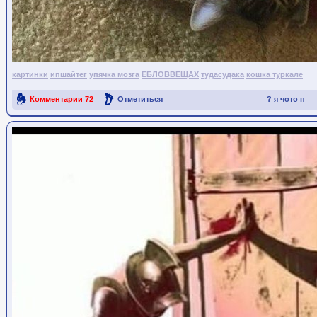
картинки
ипшайтег
упячка мозга
ЕБЛОВВЕЩАХ
тудасудака
кошка туркале
Комментарии
72
Отметиться
? я чото п
Ссылка на пост