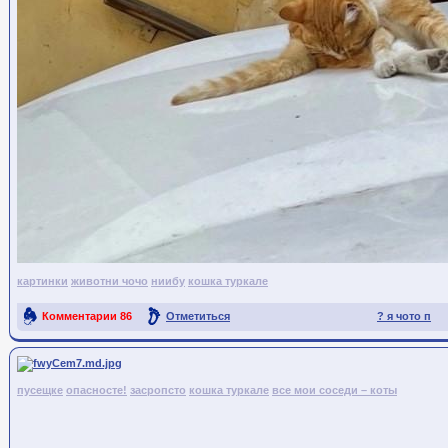
картинки
животни чочо
ниибу
кошка туркале
Комментарии
86
Отметиться
? я чото п
Ссылка на пост
пусещке
опасносте!
засропсто
кошка туркале
все мои соседи – коты