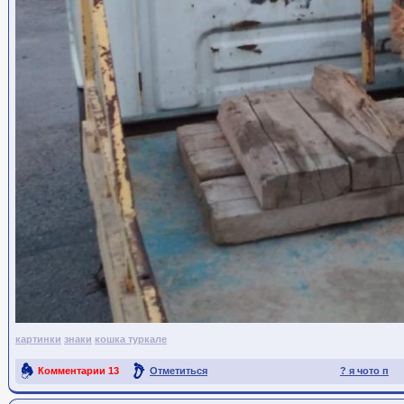
картинки
знаки
кошка туркале
Комментарии
13
Отметиться
? я чото п
Ссылка на пост