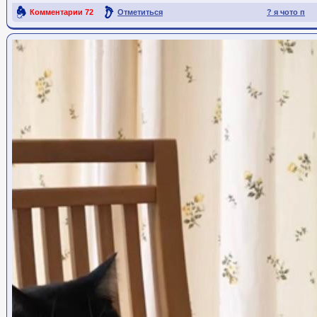
Комментарии
72
Отметиться
? я чото п
Ссылка на пост