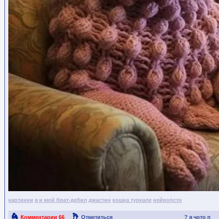
картинки
я и мой брат-дебил
джастин
кошка туркале
нейропсто
Комментарии
66
Отметиться
? я чото п