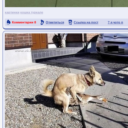
картинки
кошка туркале
Комментарии
8
Отметиться
Ссылка на пост
? я чото п