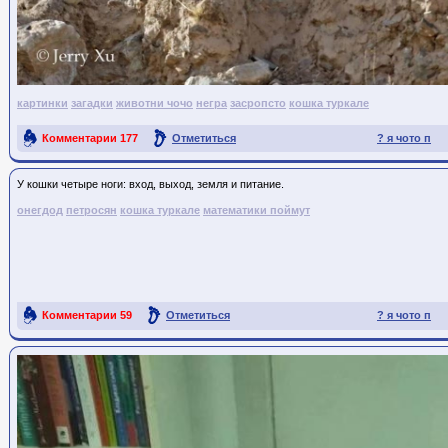
картинки
загадки
животни чочо
негра
засропсто
кошка туркале
Комментарии
177
Отметиться
? я чото п
Ссылка на пост
У кошки четыре ноги: вход, выход, земля и питание.
онегдод
петросян
кошка туркале
математики поймут
Комментарии
59
Отметиться
? я чото п
Ссылка на пост