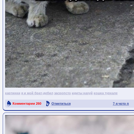
картинки
я и мой брат-дебил
засропсто
идиты нахуй
кошка туркале
Комментарии
260
Отметиться
? я чото п
Ссылка на пост