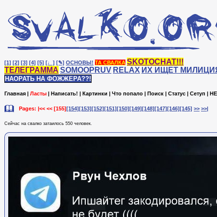
SKOTOCHAT!!!
[1]
[2]
[3]
[4]
[5]
[♩]
[✎]
ОСНОВЫ!
ТА СВАЛКА
ТЕЛЕГРАММА
SOMOOPRUV
RELAX
ИХ ИЩЕТ МИЛИЦИ
НАОРАТЬ НА ФОЖЖЕРА??!
Главная
|
Ласты
|
Написать!
|
Картинки
|
Что попало
|
Поиск
|
Статус
|
Сетуп
|
HE
Pages: |<< <<
[155]
[154]
[153]
[152]
[151]
[150]
[149]
[148]
[147]
[146]
[145]
>>
>>|
Сейчас на cвалко затаилось 550 человек.