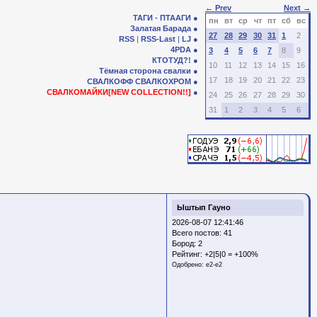
← Prev
Next →
ТАГИ - ПТААГИ
пн
вт
ср
чт
пт
сб
вс
Залатая Барада
27
28
29
30
31
1
2
RSS
|
RSS-Last
|
LJ
4PDA
3
4
5
6
7
8
9
КТОТУД?!
10
11
12
13
14
15
16
Тёмная сторона свалки
17
18
19
20
21
22
23
СВАЛКОФФ
СВАЛКОХРОМ
СВАЛКОМАЙКИ[NEW COLLECTION!!]
24
25
26
27
28
29
30
31
1
2
3
4
5
6
Ыштып Гауно
2026-08-07 12:41:46
Всего постов: 41
Бород:
2
Рейтинг:
+2|5|0 = +100%
Одобрено:
e2-e2