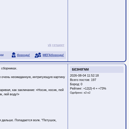
vk
гетшеет
борода!
МЕГАборода!
АМ
 сборниках.
БЕ3Н0ГNM
2026-08-04 11:52:18
ли очень неожиданную, интригующую картину
Всего постов: 197
Бород:
0
Рейтинг:
+12|2|-4 = +73%
аривая, как заклинание: «Носик, носик, пей
Одобрено:
e2-e2
к, лей воду!»
ли дальше. Попадается волк. "Петушок,