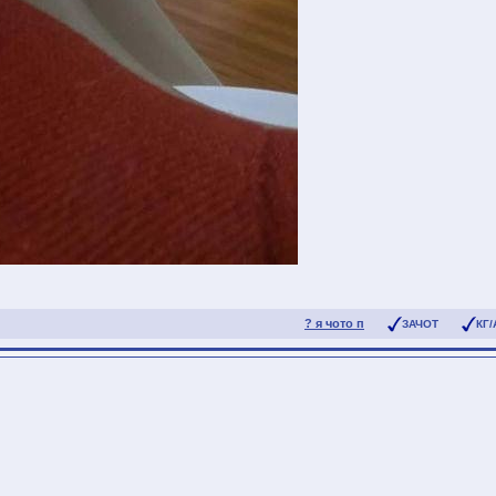
? я чото п
ЗАЧОТ
КГ/