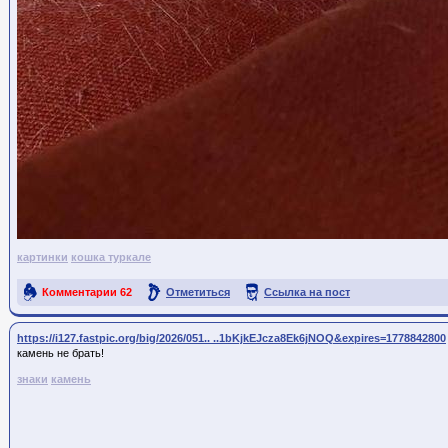
картинки
кошка туркале
Комментарии
62
Отметиться
Ссылка на пост
https://i127.fastpic.org/big/2026/051.. ..1bKjkEJcza8Ek6jNOQ&expires=1778842800
камень не брать!
знаки
камень