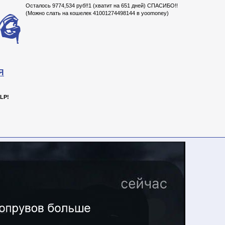
Осталось 9774,534 руб!!1 (хватит на 651 дней) СПАСИБО!!
(Можно слать на кошелек 41001274498144 в yoomoney)
Я
LP!