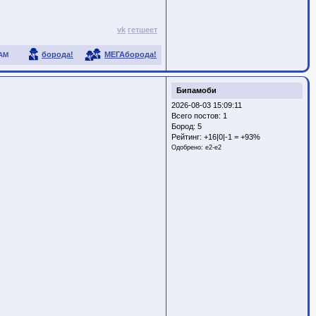
vk
гетшеет
борода!
МЕГАборода!
АМ
Бипамоби
2026-08-03 15:09:11
Всего постов: 1
Бород:
5
Рейтинг:
+16|0|-1 = +93%
Одобрено:
e2-e2