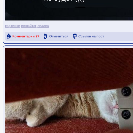
картинки
ипшайтег
свалко
Комментарии
27
Отметиться
Ссылка на пост