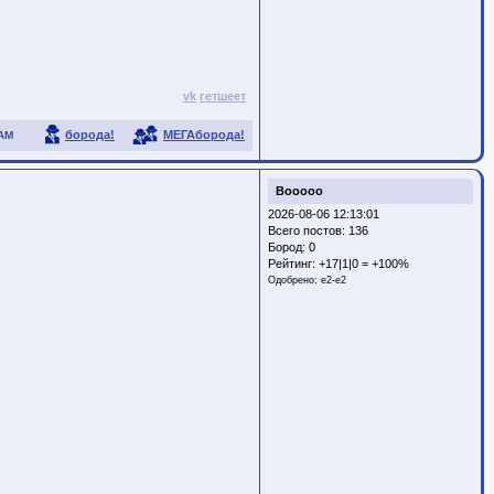
vk
гетшеет
борода!
МЕГАборода!
АМ
Booooo
2026-08-06 12:13:01
Всего постов: 136
Бород:
0
Рейтинг:
+17|1|0 = +100%
Одобрено:
e2-e2