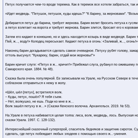
Петух получается чем-то вроде теремка. Как в теремок все хотели забраться, так и
«Идет медведь. "Петушок, петушок, куды идешь?" "К барину, за жерновами". "Возьми
Добирается петух до барина, требует жернова. Барин велит бросить петуха к гусям, 
а петух взлетает на ворота и требует жернова. Барин злится, бросает его к коровам
Затем его кидают в конюшню, но и здесь находится козырь в виде медведя. Барин тр
Пей, ж..., воду!» Колодец пересыхает. Кидают петуха в огонь: «Заливай, ж..., огонь!»
Наконец барин догадывается сделать самое очевидное. Петуху рубят голову, зажари
оттоль высунул: "Кукареку, барин, отдай мои жорновы!"»
Барин кричит слуге: «Петух в ж... кричит!» Прибежал слуга, рубанул по ожившему п
Самарского края. 1884. № 48).
Сказка была очень популярной. Ее записывали на Урале, на Русском Севере в тече
соблазном отправиться к нему в жопу.
«Шёл, шёл [петух], встретился волк.
– Куды, петух, пошёл? Я тебя съем.
– Нет, волкушко, не ешь. Поди ко мне в ж…
Волк зашёл петуху в ж…» (Сказки Кенского волочка. Архангельск. 2019. № 53).
На Урале в петуха набивается целая толпа: лиса, волк, медведь, лось. Выпуская н
сказки Урала. 1997. С. 128-132).
Интереснейший сказочный супергерой, спаситель бедняков и защитник сироток. С
сделать, где петух побеждает любых злодеев с помощью своего ж...-умения.