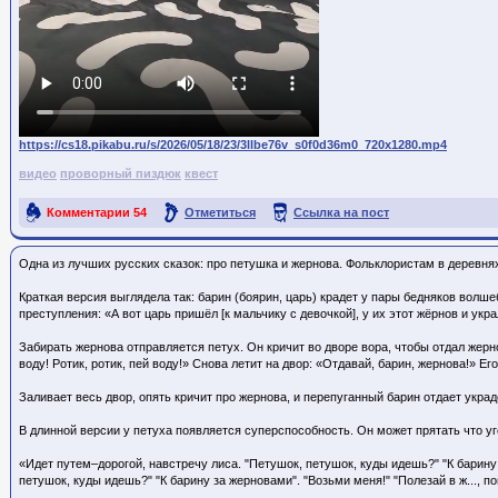
https://cs18.pikabu.ru/s/2026/05/18/23/3llbe76v_s0f0d36m0_720x1280.mp4
видео
проворный пиздюк
квест
Комментарии
54
Отметиться
Ссылка на пост
Одна из лучших русских сказок: про петушка и жернова. Фольклористам в деревня
Краткая версия выглядела так: барин (боярин, царь) крадет у пары бедняков волш
преступления: «А вот царь пришёл [к мальчику с девочкой], у их этот жёрнов и укр
Забирать жернова отправляется петух. Он кричит во дворе вора, чтобы отдал жернов
воду! Ротик, ротик, пей воду!» Снова летит на двор: «Отдавай, барин, жернова!» Ег
Заливает весь двор, опять кричит про жернова, и перепуганный барин отдает украд
В длинной версии у петуха появляется суперспособность. Он может прятать что уг
«Идет путем–дорогой, навстречу лиса. "Петушок, петушок, куды идешь?" "К барину 
петушок, куды идешь?" "К барину за жерновами". "Возьми меня!" "Полезай в ж..., п