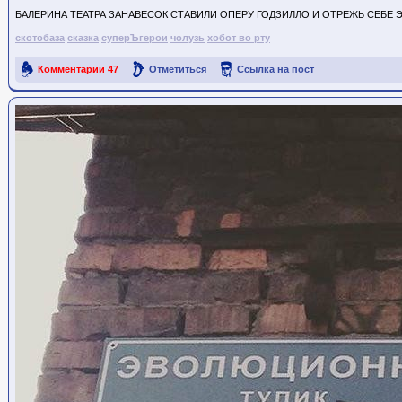
БАЛЕРИНА ТЕАТРА ЗАНАВЕСОК СТАВИЛИ ОПЕРУ ГОДЗИЛЛО И ОТРЕЖЬ СЕБЕ Э
скотобаза
сказка
суперЪгерои
чолузь
хобот во рту
Комментарии
47
Отметиться
Ссылка на пост