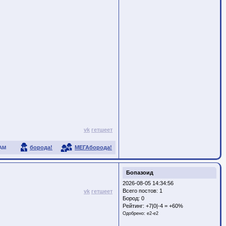
vk
гетшеет
борода!
МЕГАборода!
АМ
Бопазоид
2026-08-05 14:34:56
Всего постов: 1
vk
гетшеет
Бород:
0
Рейтинг:
+7|0|-4 = +60%
Одобрено:
e2-e2