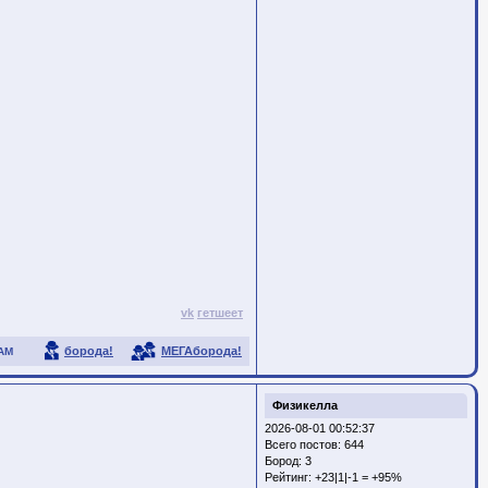
vk
гетшеет
борода!
МЕГАборода!
АМ
Физикелла
2026-08-01 00:52:37
Всего постов: 644
Бород:
3
Рейтинг:
+23|1|-1 = +95%