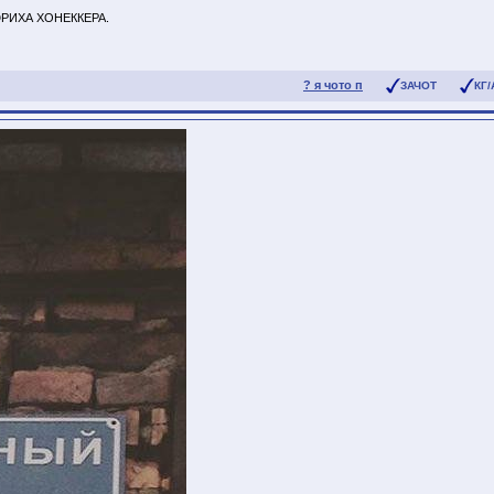
РИХА ХОНЕККЕРА.
? я чото п
ЗАЧОТ
КГ/