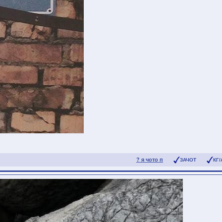
? я чото п
ЗАЧОТ
КГ/