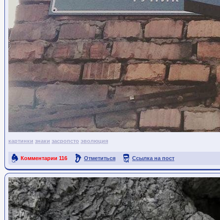
картинки
знаки
засропсто
эволюция
Комментарии
116
Отметиться
Ссылка на пост