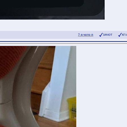
? я чото п
ЗАЧОТ
КГ/