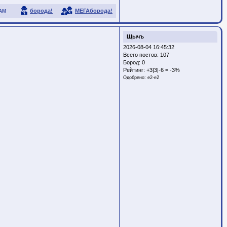
борода!
МЕГАборода!
АМ
Щычъ
2026-08-04 16:45:32
Всего постов: 107
Бород:
0
Рейтинг:
+3|3|-6 = -3%
Одобрено:
e2-e2