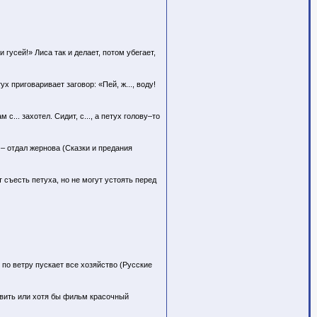
 гусей!» Лиса так и делает, потом убегает,
х приговаривает заговор: «Пей, ж..., воду!
.. захотел. Сидит, с..., а петух голову–то
 – отдал жернова (Сказки и предания
 съесть петуха, но не могут устоять перед
 по ветру пускает все хозяйство (Русские
авить или хотя бы фильм красочный