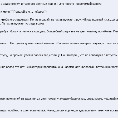
 в зад к петуху, и тоже без внятных причин. Это просто неодолимый каприз.
 меня!" "Полезай в ж..., пойдем!"»
чтобы его защипали. Попав в сарай, петух выпускает лису: «Лиса, полезай из ж.., души
. Петух выпускает из зада волка.
ебует бросить петуха в колодец. Волшебный зад и тут не дает хозяину погибнуть. Пету
вают. Наступает драматичный момент: «Барин ощипал и зажарил петуха, и съел, а сам с.
етуху, но промахнулся и рассек зад хозяину. Понял барин, что не совладает с петухом
ние более ста лет. В некоторых вариантах она напоминает «Колобка»: встречные хотят
овых приятелей из зада, петух уничтожает у злодея–барина кур, овец, коров, лошадей и
уперспособность фантастическая. Жаль, до сих пор не догадались ему памятник пост