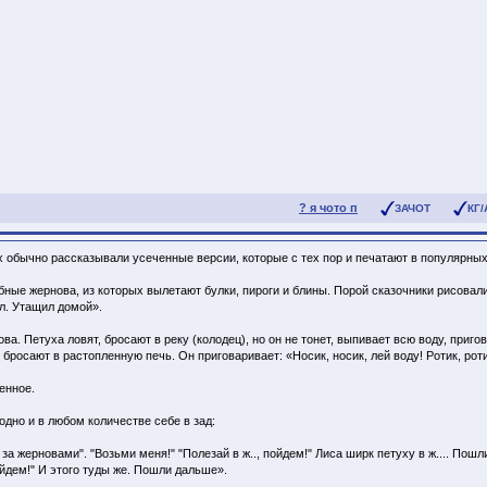
? я чото п
ЗАЧОТ
КГ/
х обычно рассказывали усеченные версии, которые с тех пор и печатают в популярных
ебные жернова, из которых вылетают булки, пироги и блины. Порой сказочники рисова
ал. Утащил домой».
а. Петуха ловят, бросают в реку (колодец), но он не тонет, выпивает всю воду, пригов
о бросают в растопленную печь. Он приговаривает: «Носик, носик, лей воду! Ротик, роти
енное.
одно и в любом количестве себе в зад:
за жерновами". "Возьми меня!" "Полезай в ж.., пойдем!" Лиса ширк петуху в ж.... Пош
ойдем!" И этого туды же. Пошли дальше».