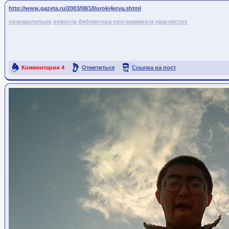
http://www.gazeta.ru/2003/08/18/uroki4erva.shtml
познавательно
новости
библиотека программиота
праглестоэ
Комментарии
4
Отметиться
Ссылка на пост