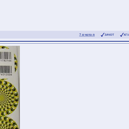
? я чото п
ЗАЧОТ
КГ/