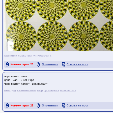
картинки
норкотеки
упячка мозга
Комментарии
28
Отметиться
Ссылка на пост
чэрв палзот, палзот...
цапл - хап! - и нет чэрв
чэрв палзот, палзот - и випалзаит!
онегдод
животни чочо
жыр
гуси-хуюси
праглестоэ
Комментарии
21
Отметиться
Ссылка на пост