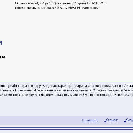
Осталось 9774,534 руб!!1 (хватит на 651 дней) СПАСИБО!!
(Можно слать на кошелек 41001274498144 в yoomoney)
Я
LP!
щи. Давайтэ ыграть в ыгру. Все, зная характер товарища Сталина, соглашаются. А Стал
Сталин. - Правильна! И бэзымянный палэц тожэ на букву Б. Отрэжим товарыщу бэзымя
 мизиниц тожэ на букву М. Отрэжим товарыщу мизиниц! А что это товарыщ Ныкита Сэ
? я чото п
ЗАЧОТ
КГ/