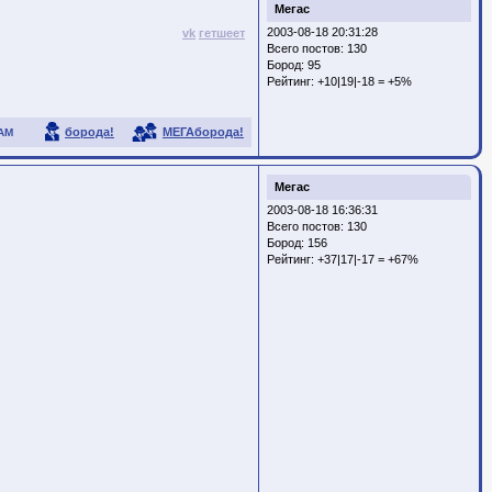
Мегас
2003-08-18 20:31:28
vk
гетшеет
Всего постов: 130
Бород:
95
Рейтинг:
+10|19|-18 = +5%
борода!
МЕГАборода!
АМ
Мегас
2003-08-18 16:36:31
Всего постов: 130
Бород:
156
Рейтинг:
+37|17|-17 = +67%