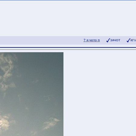
? я чото п
ЗАЧОТ
КГ/