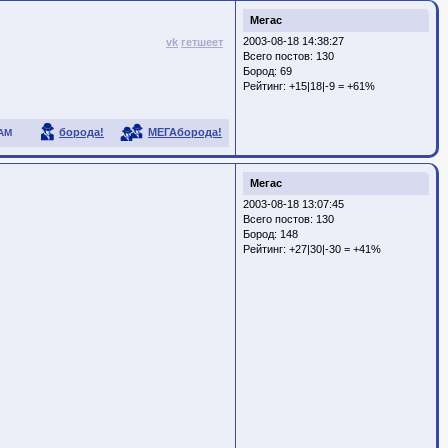
Мегас
2003-08-18 14:38:27
vk
гетшеет
Всего постов: 130
Бород:
69
Рейтинг:
+15|18|-9 = +61%
борода!
МЕГАборода!
АМ
Мегас
2003-08-18 13:07:45
Всего постов: 130
Бород:
148
Рейтинг:
+27|30|-30 = +41%