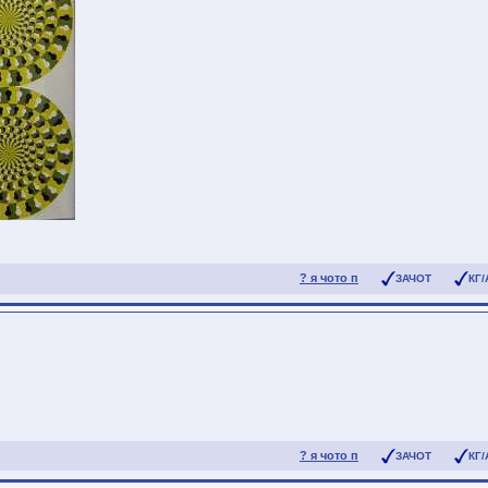
? я чото п
ЗАЧОТ
КГ/
? я чото п
ЗАЧОТ
КГ/