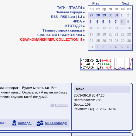
← Prev
Next →
ТАГИ - ПТААГИ
пн
вт
ср
чт
пт
сб
вс
Залатая Барада
27
28
29
30
31
1
2
RSS
|
RSS-Last
|
LJ
4PDA
3
4
5
6
7
8
9
КТОТУД?!
10
11
12
13
14
15
16
Тёмная сторона свалки
17
18
19
20
21
22
23
СВАЛКОФФ
СВАЛКОХРОМ
СВАЛКОМАЙКИ[NEW COLLECTION!!]
24
25
26
27
28
29
30
31
1
2
3
4
5
6
ин говорит: - Будем ыграть так. Вот,
MakZ
нный палэц! Отрезали. - А на какую букву
2003-08-18 20:47:23
ргеевич Хрущев такой блэдный?
Всего постов: 786
Бород:
109
vk
гетшеет
Рейтинг:
+48|17|-29 = +61%
борода!
МЕГАборода!
АМ