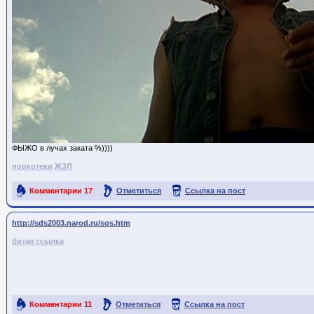
ФЫЖО в лучах заката %))))
норкотеки
ЖЗЛ
Комментарии
17
Отметиться
Ссылка на пост
http://sds2003.narod.ru/sos.htm
битая ссылка
Комментарии
11
Отметиться
Ссылка на пост