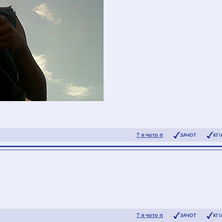
? я чото п
ЗАЧОТ
КГ/
? я чото п
ЗАЧОТ
КГ/