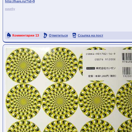
http://hare.ru/?id=9
ниибу
Комментарии
13
Отметиться
Ссылка на пост