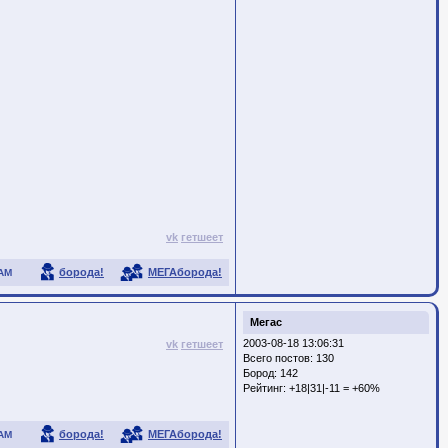
vk
гетшеет
борода!
МЕГАборода!
АМ
Мегас
2003-08-18 13:06:31
vk
гетшеет
Всего постов: 130
Бород:
142
Рейтинг:
+18|31|-11 = +60%
борода!
МЕГАборода!
АМ