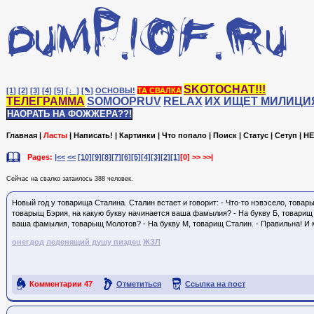
SKOTOCHAT!!!
[1]
[2]
[3]
[4]
[5]
[♩]
[✎]
ОСНОВЫ!
ТА СВАЛКА
ТЕЛЕГРАММА
SOMOOPRUV
RELAX
ИХ ИЩЕТ МИЛИЦИ
НАОРАТЬ НА ФОЖЖЕРА??!
Главная
|
Ласты
|
Написать!
|
Картинки
|
Что попало
|
Поиск
|
Статус
|
Сетуп
|
HE
Pages:
|<<
<<
[10]
[9]
[8]
[7]
[6]
[5]
[4]
[3]
[2]
[1]
[0]
>> >>|
Сейчас на cвалко затаилось 388 человек.
Новый год у товарища Сталина. Сталин встает и говорит: - Что-то нэвэсело, товары
товарыщ Бэрия, на какую букву начинается ваша фамылия? - На букву Б, товарищ 
ваша фамылия, товарыщ Молотов? - На букву М, товарищ Сталин. - Правильна! И
онегдод
леденящий душу пиздец
ЖЗЛ
Комментарии
47
Отметиться
Ссылка на пост