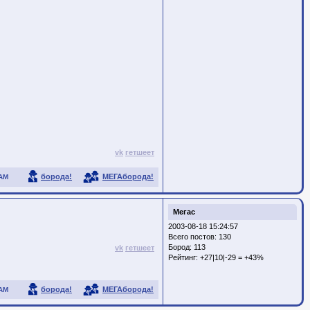
vk
гетшеет
борода!
МЕГАборода!
АМ
Мегас
2003-08-18 15:24:57
Всего постов: 130
Бород:
113
vk
гетшеет
Рейтинг:
+27|10|-29 = +43%
борода!
МЕГАборода!
АМ