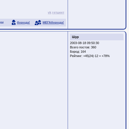
vk
гетшеет
борода!
МЕГАборода!
АМ
Шур
2003-08-18 09:50:30
Всего постов: 360
Бород:
164
Рейтинг:
+45|24|-12 = +78%