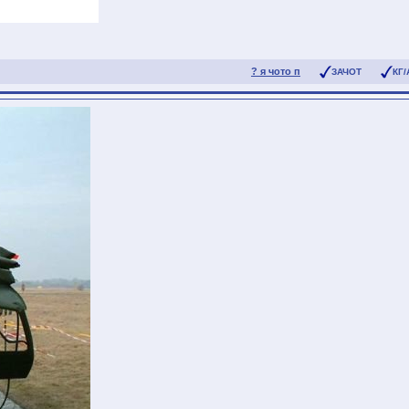
? я чото п
ЗАЧОТ
КГ/