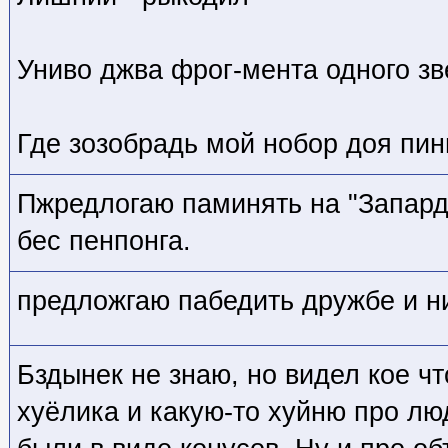
Униво джва фрог-мента одного зв
Где зозобрадь мой нобор доя пин
Пжредлогаю паминять на "Запарди
бес пенпонга.
предложгаю пабедить дружбе и ни
Бздынек не знаю, но видел кое чт
хуёлика и какую-то хуйню про лю