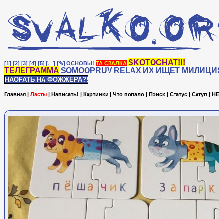
SKOTOCHAT!!!
[1]
[2]
[3]
[4]
[5]
[♩]
[✎]
ОСНОВЫ!
ТА СВАЛКА
ТЕЛЕГРАММА
SOMOOPRUV
RELAX
ИХ ИЩЕТ МИЛИЦИ
НАОРАТЬ НА ФОЖЖЕРА?!
Главная
|
Ласты
|
Написать!
|
Картинки
|
Что попало
|
Поиск
|
Статус
|
Сетуп
|
HE