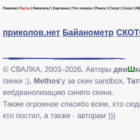
Главная
|
Ласты
|
Написать!
|
Картинки
|
Что попало
|
Поиск
|
Статус
|
Сетуп
|
HE
приколов.нет
Байанометр
СКОТ
© СВАЛКА, 2003–2026. Авторы
дви
Ш
к
пинки ;),
Methos
'у за скин sandbox,
Тат
вебдванолизацию синего скина.
Также огромное спасибо всем, кто сюда 
кто постил, а также - авторам )))