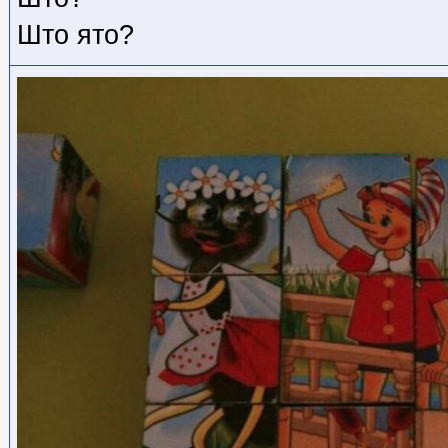
Што ято?