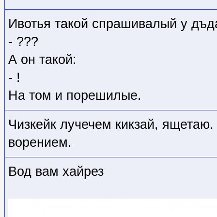
Ивотья такой спрашивалый у дъд
- ???
А он такой:
- !
На том и порешилые.
Чизкейк лучечем кикзай, ящетаю
ворением.
Вод вам хайрез