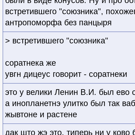
были в виде конусов. Ну и про о
встретившего "союзника", похожег
антропоморфа без панцыря
> встретившего "союзника"
соратнека же
увгн дицеус говорит - соратнеки
это у велики Ленин В.И. был ево 
а инопланетнэ улитко был так ва
жывтоне и растене
дак што жэ это, типерь ни у ково