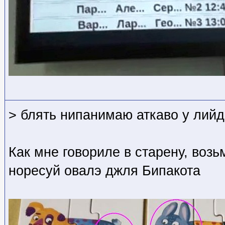
> блять нипанимаю аткаво у лийд
Как мне говориле в старену, воз
норесуй овалэ джля Бипакота