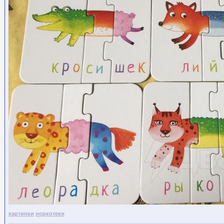
картинки
норкотеки