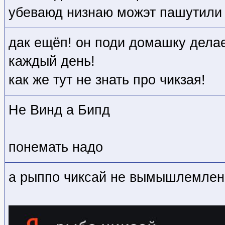
убеваюд низнаю можэт пашутили
дак ещёп! он поди домашку делае
каждый день!
как же тут не знать про чикзая!
Не Винд а Бипд
понемать надо
а рыппо чиксай не вымышлемлен