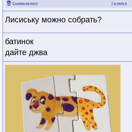
Ссылка на пост
? я чото п
Лисиську можно собрать?
батинок
дайте джва