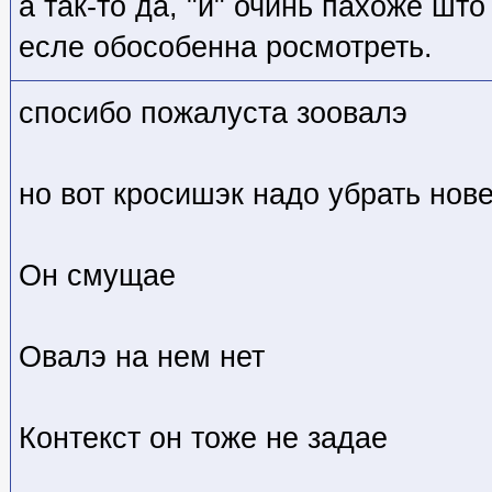
а так-то да, "й" очинь пахоже што
есле обособенна росмотреть.
спосибо пожалуста зоовалэ
но вот кросишэк надо убрать нов
Он смущае
Овалэ на нем нет
Контекст он тоже не задае