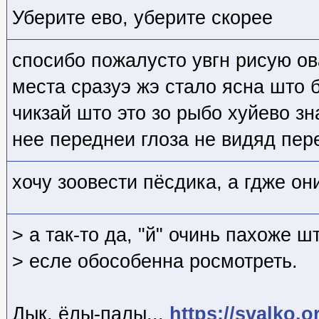
Уберите ево, уберите скорее
спосибо пожалусто увгн рисую ов
места сразуэ жэ стало ясна што б
чикзай што это зо рыбо хуйево зн
нее переднеи глоза не видяд пере
хочу зоовести пёсдика, а гдже он
> а так-то да, "й" очинь пахоже ш
> есле обособенна росмотреть.
Дык, ёлы-палы...
https://svalko.