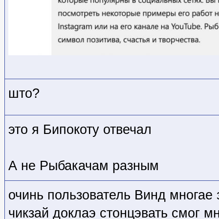
што?
это я Бипокоту отвечал
А не Рыбакачам разным
очинь пользователь Винд многае 
чикзай доклаэ стонцэвать смог м