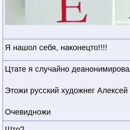
Я нашол себя, наконецто!!!!
Цтате я случайно деанонимирова
Этожи русский художнег Алексей 
Очевидножи
Што?