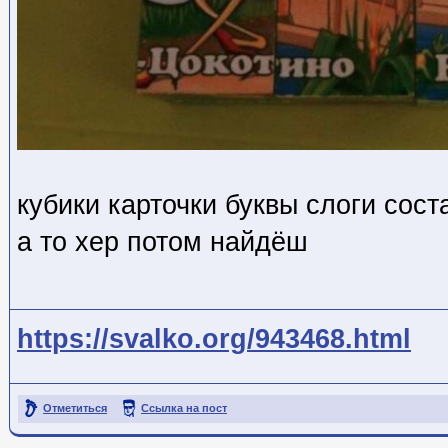
кубики карточки буквы слоги сос
а то хер потом найдёш
https://svalko.org/943468.html
Отметиться
Ссылка на пост