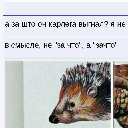
а за што он карлега выгнал? я не
в смысле, не "за что", а "зачто"