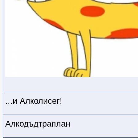
...и Алколисег!
Алкодъдтраплан