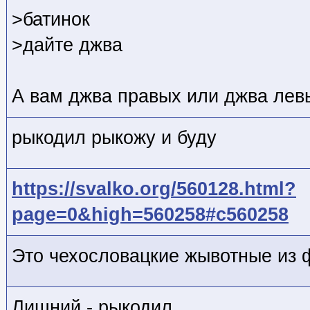
>батинок
>дайте джва
А вам джва правых или джва лев
рыкодил рыкожу и буду
https://svalko.org/560128.html?
page=0&high=560258#c560258
Это чехословацкие жывотные из 
Лишний - рыкодил