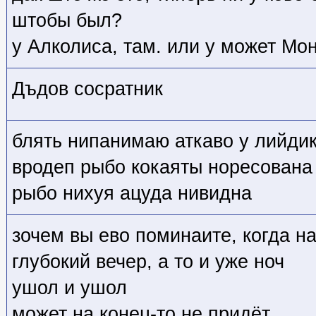
штобы был?
у Алколиса, там. или у может Мон
Дъдов сосратник
блять нипанимаю аткаво у лийдик
вродеп рыбо кокаяты норесована 
рыбо нихуя ацуда нивидна
зочем вы ево поминаите, когда н
глубокий вечер, а то и уже ноч
ушол и ушол
может на конец-то не придёт