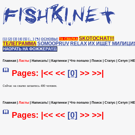
SKOTOCHAT!!!
[1]
[2]
[3]
[4]
[5]
[♩]
[✎]
ОСНОВЫ!
ТА СВАЛКА
ТЕЛЕГРАММА
SOMOOPRUV
RELAX
ИХ ИЩЕТ МИЛИЦИ
НАОРАТЬ НА ФОЖЖЕРА!!11
Главная
|
Ласты
|
Написать!
|
Картинки
|
Что попало
|
Поиск
|
Статус
|
Сетуп
|
HE
Pages: |<< <<
[0]
>> >>|
Сейчас на cвалко затаилось 490 человек.
Главная
|
Ласты
|
Написать!
|
Картинки
|
Что попало
|
Поиск
|
Статус
|
Сетуп
|
HE
Pages: |<< <<
[0]
>> >>|