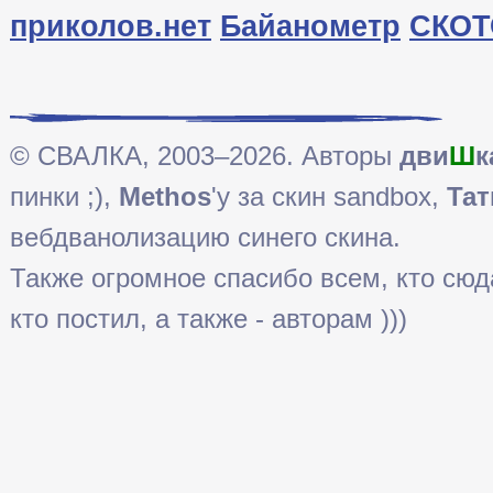
приколов.нет
Байанометр
СКОТ
© СВАЛКА, 2003–2026. Авторы
дви
Ш
к
пинки ;),
Methos
'у за скин sandbox,
Тат
вебдванолизацию синего скина.
Также огромное спасибо всем, кто сюда 
кто постил, а также - авторам )))