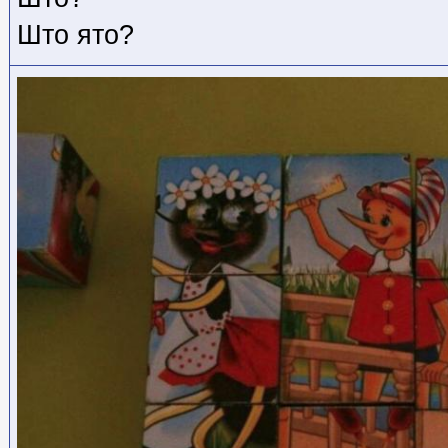
Што ято?