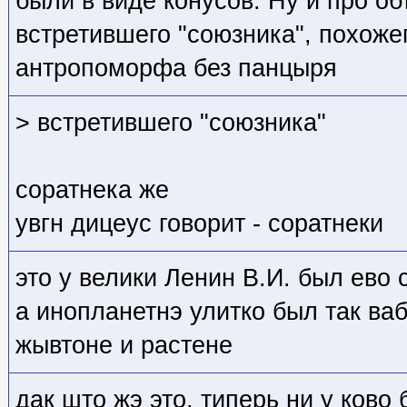
были в виде конусов. Ну и про о
встретившего "союзника", похожег
антропоморфа без панцыря
> встретившего "союзника"
соратнека же
увгн дицеус говорит - соратнеки
это у велики Ленин В.И. был ево 
а инопланетнэ улитко был так ва
жывтоне и растене
дак што жэ это, типерь ни у ково