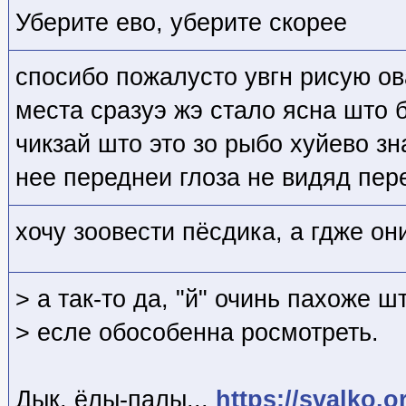
Уберите ево, уберите скорее
спосибо пожалусто увгн рисую ов
места сразуэ жэ стало ясна што б
чикзай што это зо рыбо хуйево зн
нее переднеи глоза не видяд пере
хочу зоовести пёсдика, а гдже он
> а так-то да, "й" очинь пахоже ш
> есле обособенна росмотреть.
Дык, ёлы-палы...
https://svalko.