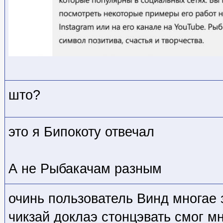
што?
это я Бипокоту отвечал
А не Рыбакачам разным
очинь пользователь Винд многае 
чикзай доклаэ стонцэвать смог м