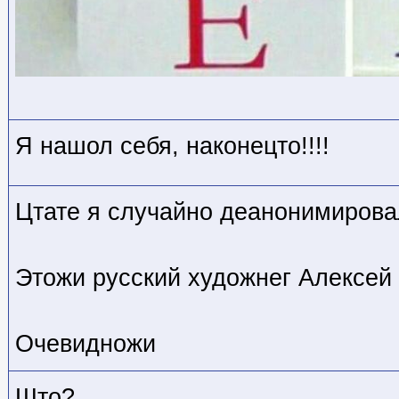
Я нашол себя, наконецто!!!!
Цтате я случайно деанонимирова
Этожи русский художнег Алексей 
Очевидножи
Што?