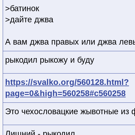
>батинок
>дайте джва
А вам джва правых или джва лев
рыкодил рыкожу и буду
https://svalko.org/560128.html?
page=0&high=560258#c560258
Это чехословацкие жывотные из 
Лишний - рыкодил