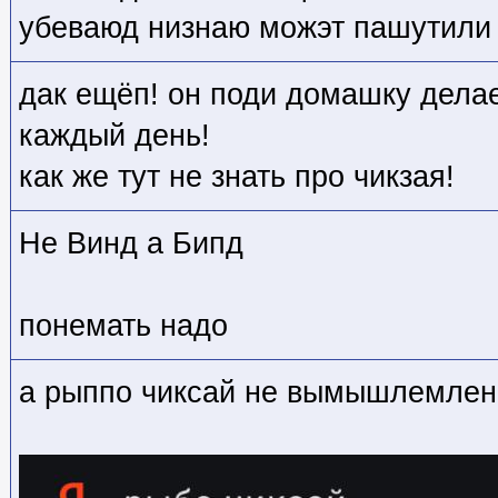
убеваюд низнаю можэт пашутили
дак ещёп! он поди домашку делае
каждый день!
как же тут не знать про чикзая!
Не Винд а Бипд
понемать надо
а рыппо чиксай не вымышлемлен