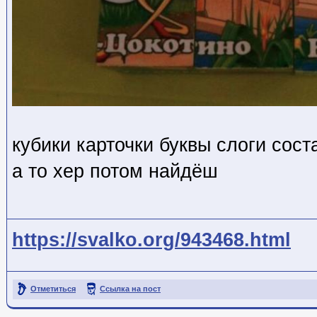
кубики карточки буквы слоги сос
а то хер потом найдёш
https://svalko.org/943468.html
Отметиться
Ссылка на пост