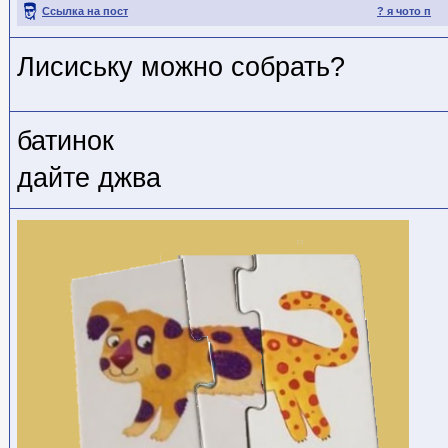
Ссылка на пост
? я чото п
Лисиську можно собрать?
батинок
дайте джва