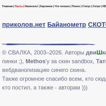
Главная
|
Ласты
|
Написать!
|
Картинки
|
Что попало
|
Поиск
|
Статус
|
Сетуп
|
HE
приколов.нет
Байанометр
СКОТ
© СВАЛКА, 2003–2026. Авторы
дви
Ш
к
пинки ;),
Methos
'у за скин sandbox,
Тат
вебдванолизацию синего скина.
Также огромное спасибо всем, кто сюда 
кто постил, а также - авторам )))