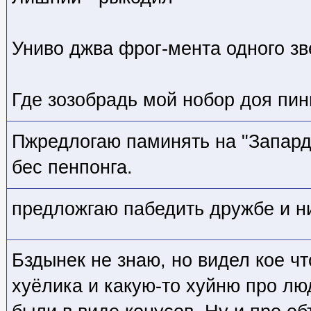
Униво джва фрог-мента одного зв
Где зозобрадь мой нобор доя пин
Пжредлогаю паминять на "Запарди
бес пенпонга.
предложгаю пабедить дружбе и ни
Бздынек не знаю, но видел кое чт
хуёлика и какую-то хуйню про лю