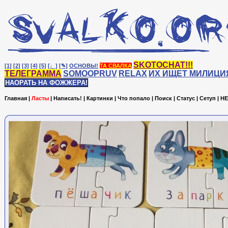
SKOTOCHAT!!!
[1]
[2]
[3]
[4]
[5]
[♩]
[✎]
ОСНОВЫ!
ТА СВАЛКА
ТЕЛЕГРАММА
SOMOOPRUV
RELAX
ИХ ИЩЕТ МИЛИЦИ
НАОРАТЬ НА ФОЖЖЕРА!
Главная
|
Ласты
|
Написать!
|
Картинки
|
Что попало
|
Поиск
|
Статус
|
Сетуп
|
HE