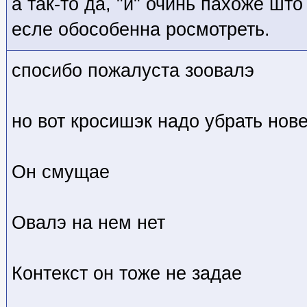
а так-то да, "й" очинь пахоже што
есле обособенна росмотреть.
спосибо пожалуста зоовалэ
но вот кросишэк надо убрать нов
Он смущае
Овалэ на нем нет
Контекст он тоже не задае