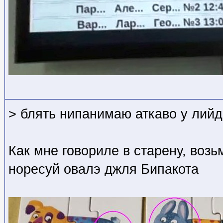
> блять нипанимаю аткаво у лийд
Как мне говориле в старену, воз
норесуй овалэ джля Бипакота