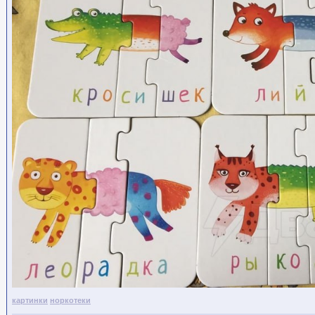
картинки
норкотеки