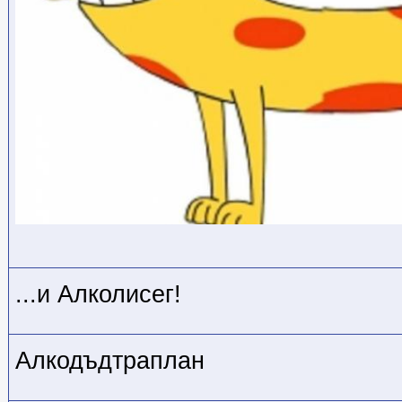
...и Алколисег!
Алкодъдтраплан