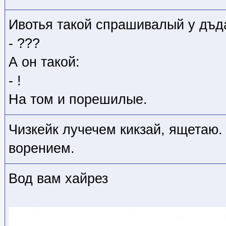
Ивотья такой спрашивалый у дъд
- ???
А он такой:
- !
На том и порешилые.
Чизкейк лучечем кикзай, ящетаю
ворением.
Вод вам хайрез