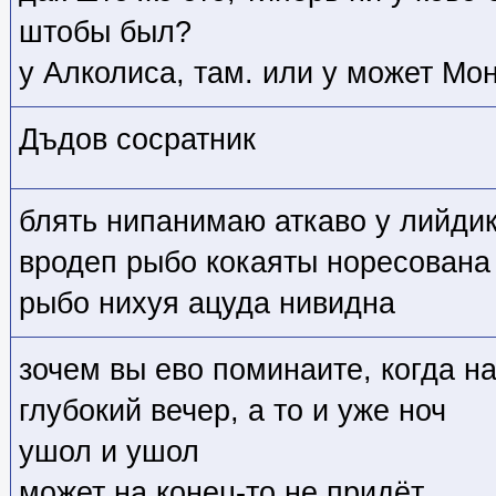
штобы был?
у Алколиса, там. или у может Мон
Дъдов сосратник
блять нипанимаю аткаво у лийдик
вродеп рыбо кокаяты норесована 
рыбо нихуя ацуда нивидна
зочем вы ево поминаите, когда н
глубокий вечер, а то и уже ноч
ушол и ушол
может на конец-то не придёт