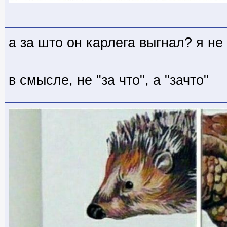
а за што он карлега выгнал? я не
в смысле, не "за что", а "зачто"