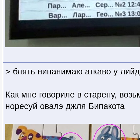
> блять нипанимаю аткаво у лийд
Как мне говориле в старену, воз
норесуй овалэ джля Бипакота