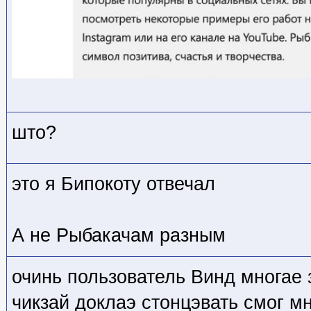
што?
это я Бипокоту отвечал
А не Рыбакачам разным
очинь пользователь Винд многае 
чикзай доклаэ стонцэвать смог м