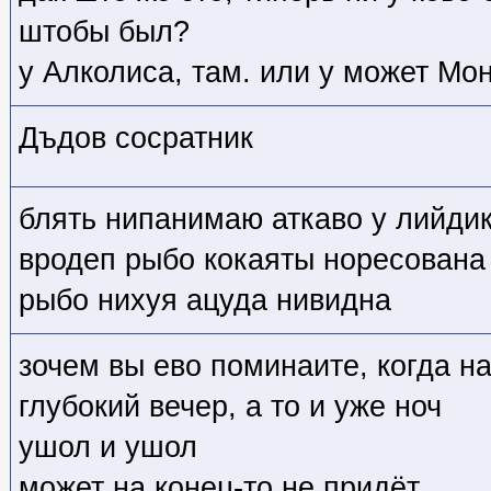
штобы был?
у Алколиса, там. или у может Мон
Дъдов сосратник
блять нипанимаю аткаво у лийдик
вродеп рыбо кокаяты норесована 
рыбо нихуя ацуда нивидна
зочем вы ево поминаите, когда н
глубокий вечер, а то и уже ноч
ушол и ушол
может на конец-то не придёт