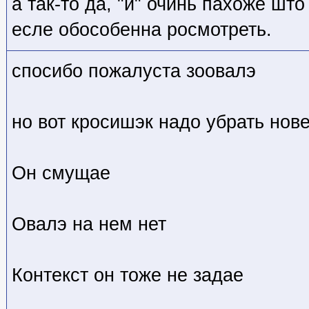
а так-то да, "й" очинь пахоже што
есле обособенна росмотреть.
спосибо пожалуста зоовалэ
но вот кросишэк надо убрать нов
Он смущае
Овалэ на нем нет
Контекст он тоже не задае