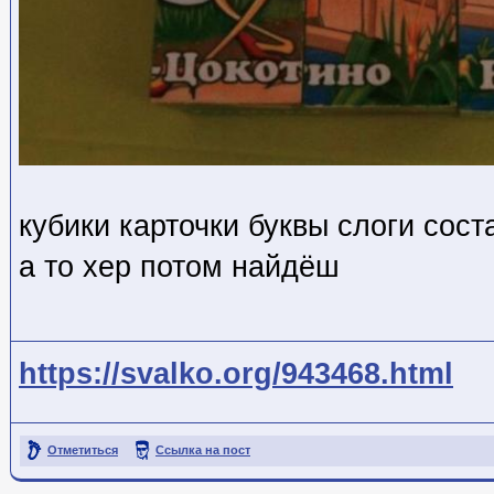
кубики карточки буквы слоги сос
а то хер потом найдёш
https://svalko.org/943468.html
Отметиться
Ссылка на пост