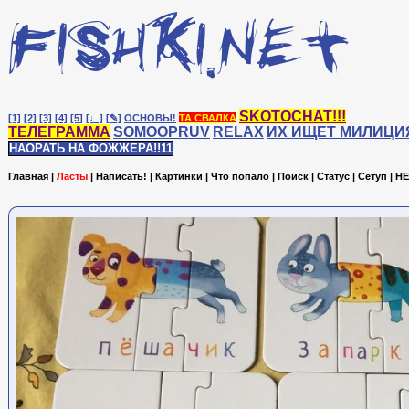
SKOTOCHAT!!!
[1]
[2]
[3]
[4]
[5]
[♩]
[✎]
ОСНОВЫ!
ТА СВАЛКА
ТЕЛЕГРАММА
SOMOOPRUV
RELAX
ИХ ИЩЕТ МИЛИЦИ
НАОРАТЬ НА ФОЖЖЕРА!!11
Главная
|
Ласты
|
Написать!
|
Картинки
|
Что попало
|
Поиск
|
Статус
|
Сетуп
|
HE