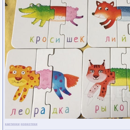
картинки
норкотеки