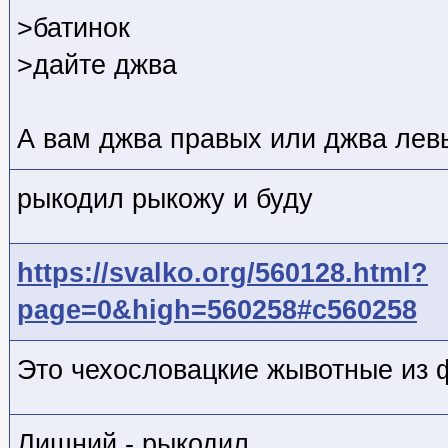
>батинок
>дайте джва
А вам джва правых или джва лев
рыкодил рыкожу и буду
https://svalko.org/560128.html?
page=0&high=560258#c560258
Это чехословацкие жывотные из 
Лишний - рыкодил