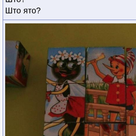
Што ято?