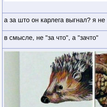
а за што он карлега выгнал? я не
в смысле, не "за что", а "зачто"