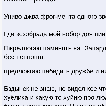
Униво джва фрог-мента одного зв
Где зозобрадь мой нобор доя пин
Пжредлогаю паминять на "Запарди
бес пенпонга.
предложгаю пабедить дружбе и ни
Бздынек не знаю, но видел кое чт
хуёлика и какую-то хуйню про лю