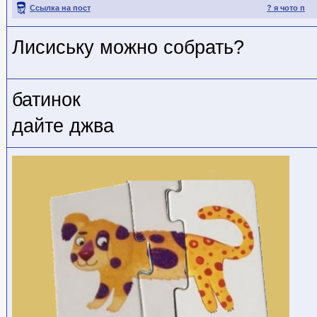
Ссылка на пост
? я чото п
Лисиську можно собрать?
батинок
дайте джва