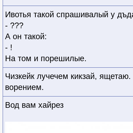
Ивотья такой спрашивалый у дъд
- ???
А он такой:
- !
На том и порешилые.
Чизкейк лучечем кикзай, ящетаю
ворением.
Вод вам хайрез