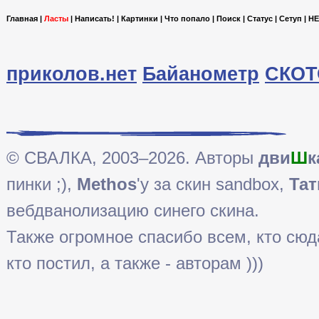
Главная
|
Ласты
|
Написать!
|
Картинки
|
Что попало
|
Поиск
|
Статус
|
Сетуп
|
HE
приколов.нет
Байанометр
СКОТ
© СВАЛКА, 2003–2026. Авторы
дви
Ш
к
пинки ;),
Methos
'у за скин sandbox,
Тат
вебдванолизацию синего скина.
Также огромное спасибо всем, кто сюда 
кто постил, а также - авторам )))