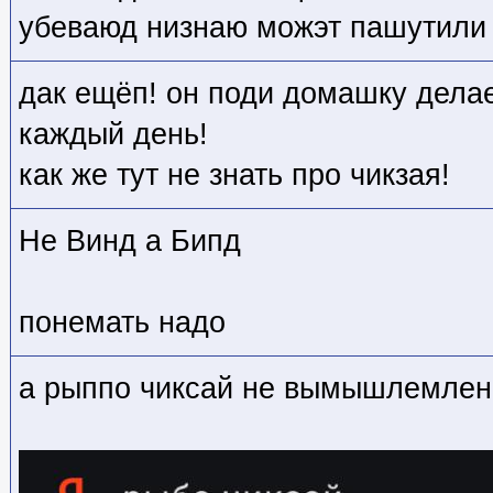
убеваюд низнаю можэт пашутили
дак ещёп! он поди домашку делае
каждый день!
как же тут не знать про чикзая!
Не Винд а Бипд
понемать надо
а рыппо чиксай не вымышлемлен