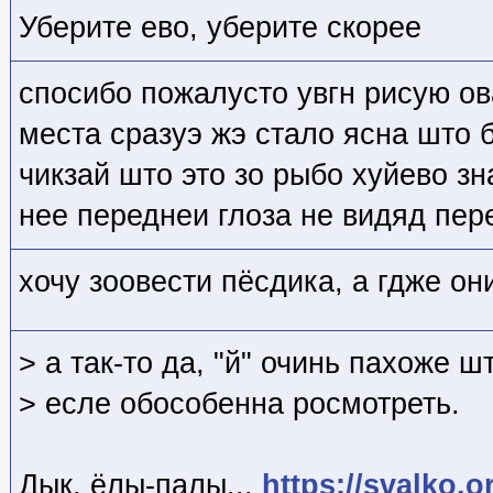
Уберите ево, уберите скорее
спосибо пожалусто увгн рисую ов
места сразуэ жэ стало ясна што б
чикзай што это зо рыбо хуйево зн
нее переднеи глоза не видяд пере
хочу зоовести пёсдика, а гдже он
> а так-то да, "й" очинь пахоже ш
> есле обособенна росмотреть.
Дык, ёлы-палы...
https://svalko.