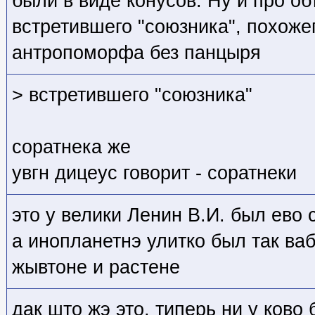
были в виде конусов. Ну и про о
встретившего "союзника", похожег
антропоморфа без панцыря
> встретившего "союзника"
соратнека же
увгн дицеус говорит - соратнеки
это у велики Ленин В.И. был ево 
а инопланетнэ улитко был так ва
жывтоне и растене
дак што жэ это, типерь ни у ково