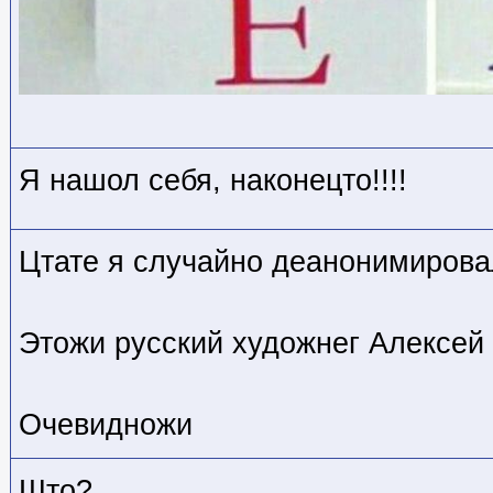
Я нашол себя, наконецто!!!!
Цтате я случайно деанонимирова
Этожи русский художнег Алексей 
Очевидножи
Што?