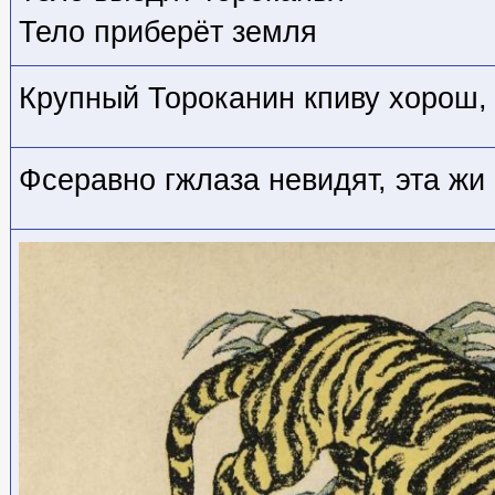
Тело приберёт земля
Крупный Тороканин кпиву хорош, 
Фсеравно гжлаза невидят, эта жи 