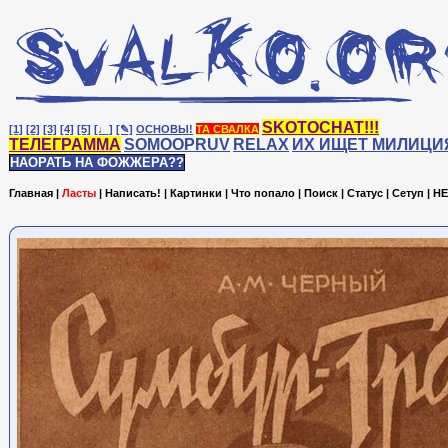
SKOTOCHAT!!!
[1]
[2]
[3]
[4]
[5]
[♩]
[✎]
ОСНОВЫ!
ТА СВАЛКА
ТЕЛЕГРАММА
SOMOOPRUV
RELAX
ИХ ИЩЕТ МИЛИЦИ
НАОРАТЬ НА ФОЖЖЕРА??
Главная
|
Ласты
|
Написать!
|
Картинки
|
Что попало
|
Поиск
|
Статус
|
Сетуп
|
HE