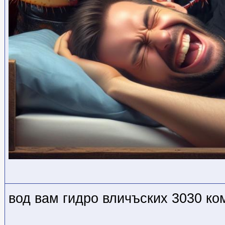
вод вам гидро вличъских 3030 к