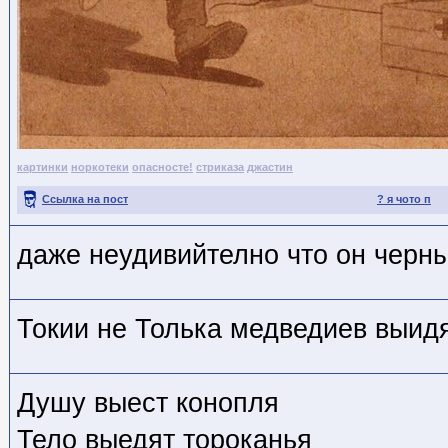
картинки
норкотеки
опасносте!
стриказа
джастин
Ссылка на пост
? я чото п
даже неудивийтелно что он черн
Токии не Толька медведиев выидят
Душу выест конопля
Тело выедят тороканья