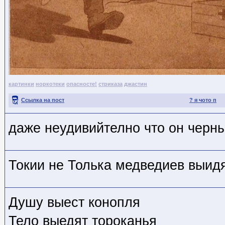
картинки
норкотеки
опасносте!
стриказа
джастин
Ссылка на пост
? я чото п
даже неудивийтелно что он черн
Токии не Толька медведиев выидят
Душу выест конопля
Тело выедят тороканья