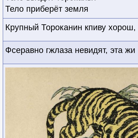
Тело приберёт земля
Крупный Тороканин кпиву хорош, 
Фсеравно гжлаза невидят, эта жи 