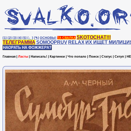
SKOTOCHAT!!!
[1]
[2]
[3]
[4]
[5]
[♩]
[✎]
ОСНОВЫ!
ТА СВАЛКА
ТЕЛЕГРАММА
SOMOOPRUV
RELAX
ИХ ИЩЕТ МИЛИЦИ
НАОРАТЬ НА ФОЖЖЕРА?
Главная
|
Ласты
|
Написать!
|
Картинки
|
Что попало
|
Поиск
|
Статус
|
Сетуп
|
HE