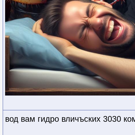
вод вам гидро вличъских 3030 к