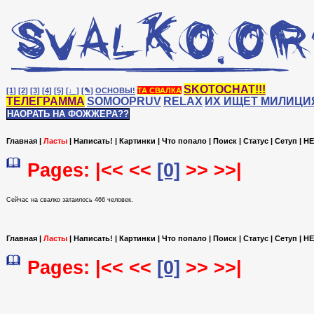
SKOTOCHAT!!!
[1]
[2]
[3]
[4]
[5]
[♩]
[✎]
ОСНОВЫ!
ТА СВАЛКА
ТЕЛЕГРАММА
SOMOOPRUV
RELAX
ИХ ИЩЕТ МИЛИЦИ
НАОРАТЬ НА ФОЖЖЕРА??
Главная
|
Ласты
|
Написать!
|
Картинки
|
Что попало
|
Поиск
|
Статус
|
Сетуп
|
HE
Pages: |<< <<
[0]
>> >>|
Сейчас на cвалко затаилось 466 человек.
Главная
|
Ласты
|
Написать!
|
Картинки
|
Что попало
|
Поиск
|
Статус
|
Сетуп
|
HE
Pages: |<< <<
[0]
>> >>|