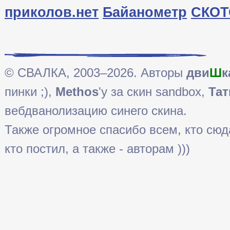
приколов.нет
Байанометр
СКОТ
© СВАЛКА, 2003–2026. Авторы
дви
Ш
к
пинки ;),
Methos
'у за скин sandbox,
Тат
вебдванолизацию синего скина.
Также огромное спасибо всем, кто сюда 
кто постил, а также - авторам )))