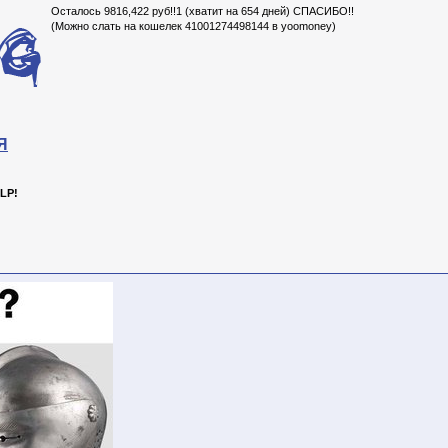
Осталось 9816,422 руб!!1 (хватит на 654 дней) СПАСИБО!!
(Можно слать на кошелек 41001274498144 в yoomoney)
Я
LP!