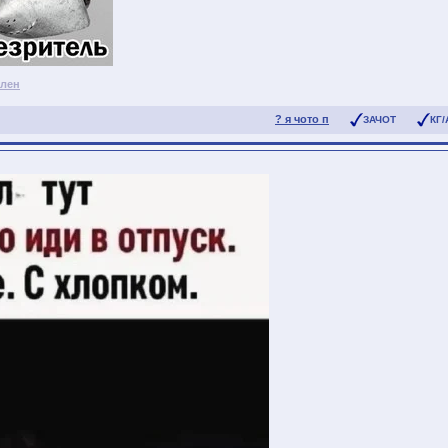
илен
? я чото п
ЗАЧОТ
КГ/