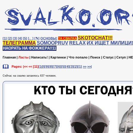
SKOTOCHAT!!!
[1]
[2]
[3]
[4]
[5]
[♩]
[✎]
ОСНОВЫ!
ТА СВАЛКА
ТЕЛЕГРАММА
SOMOOPRUV
RELAX
ИХ ИЩЕТ МИЛИЦИ
НАОРАТЬ НА ФОЖЖЕРА!!11
Главная
|
Ласты
|
Написать!
|
Картинки
|
Что попало
|
Поиск
|
Статус
|
Сетуп
|
HE
Pages: |<< <<
[11]
[10]
[9]
[8]
[7]
[6]
[5]
[4]
[3]
[2]
[1]
>>
>>|
Сейчас на cвалко затаилось 637 человек.