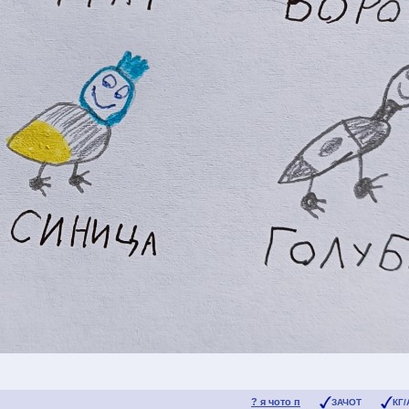
? я чото п
ЗАЧОТ
КГ/