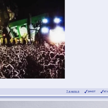
? я чото п
ЗАЧОТ
КГ/