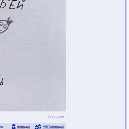
vk
гетшеет
борода!
МЕГАборода!
АМ