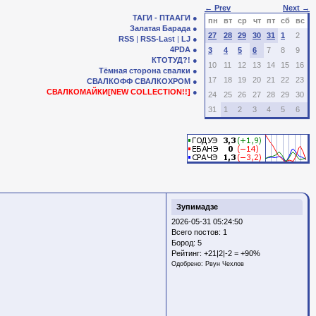
← Prev
Next →
ТАГИ - ПТААГИ
пн
вт
ср
чт
пт
сб
вс
Залатая Барада
27
28
29
30
31
1
2
RSS
|
RSS-Last
|
LJ
4PDA
3
4
5
6
7
8
9
КТОТУД?!
10
11
12
13
14
15
16
Тёмная сторона свалки
17
18
19
20
21
22
23
СВАЛКОФФ
СВАЛКОХРОМ
СВАЛКОМАЙКИ[NEW COLLECTION!!]
24
25
26
27
28
29
30
31
1
2
3
4
5
6
Зупимадзе
2026-05-31 05:24:50
Всего постов: 1
Бород:
5
Рейтинг:
+21|2|-2 = +90%
Одобрено:
Рвун Чехлов