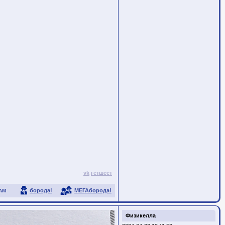
vk
гетшеет
борода!
МЕГАборода!
АМ
Физикелла