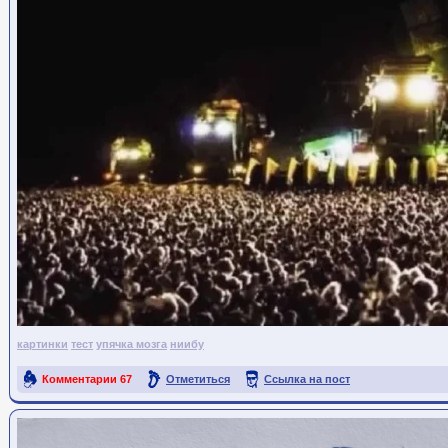
картинки
тест
упячка мозга
ниибу
Комментарии
67
Отметиться
Ссылка на пост