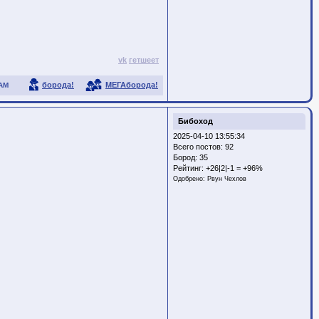
vk
гетшеет
борода!
МЕГАборода!
АМ
Бибоход
2025-04-10 13:55:34
Всего постов: 92
Бород:
35
Рейтинг:
+26|2|-1 = +96%
Одобрено:
Рвун Чехлов