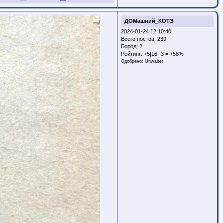
ДОМашний_КОТЭ
2024-01-24 12:10:40
Всего постов: 239
Бород:
2
Рейтинг:
+5|16|-3 = +58%
Одобрено:
Unwaiter