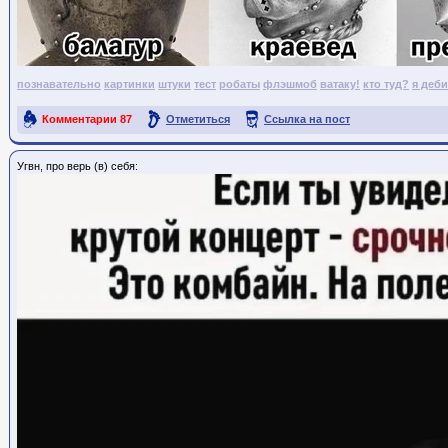
познавательно
картинки
штуки
тест
робаты
флэшмоб
ватаку!
кто туд?
я деб
Комментарии
87
Отметиться
Ссылка на пост
Угвн, про верь (в) себя: