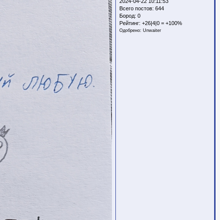
2024-04-22 10:11:53
Всего постов: 644
Бород:
0
Рейтинг:
+26|4|0 = +100%
Одобрено:
Unwaiter