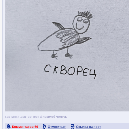
картинки
децтво
тест
флэшмоб
чолузь
Комментарии
66
Отметиться
Ссылка на пост