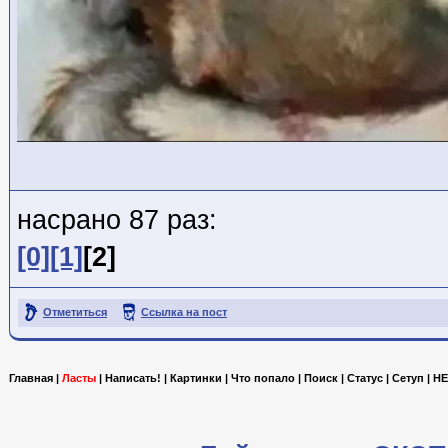
насрано 87 раз:
[0]
[1]
[2]
Отметиться
Ссылка на пост
Главная
|
Ласты
|
Написать!
|
Картинки
|
Что попало
|
Поиск
|
Статус
|
Сетуп
|
HE