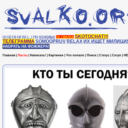
SKOTOCHAT!!!
[1]
[2]
[3]
[4]
[5]
[♩]
[✎]
ОСНОВЫ!
ТА СВАЛКА
ТЕЛЕГРАММА
SOMOOPRUV
RELAX
ИХ ИЩЕТ МИЛИЦИ
НАОРАТЬ НА ФОЖЖЕРА!
Главная
|
Ласты
|
Написать!
|
Картинки
|
Что попало
|
Поиск
|
Статус
|
Сетуп
|
HE