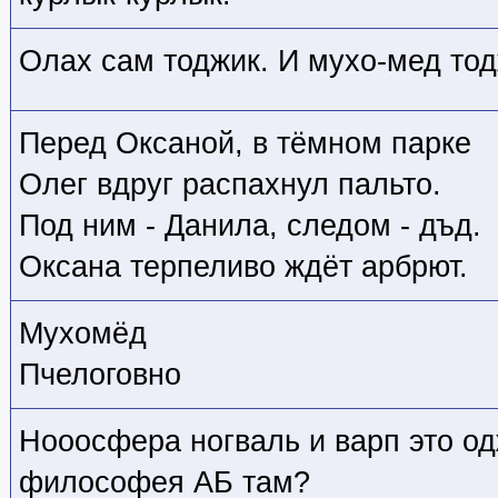
Олах сам тоджик. И мухо-мед то
Перед Оксаной, в тёмном парке
Олег вдруг распахнул пальто.
Под ним - Данила, следом - дъд.
Оксана терпеливо ждёт арбрют.
Мухомёд
Пчелоговно
Нооосфера ногваль и варп это о
философея АБ там?