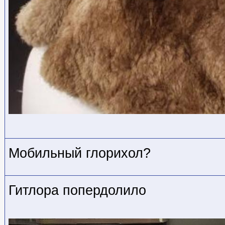
Мобильный глорихол?
Гитлора попердолило