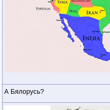
А Бялорусь?