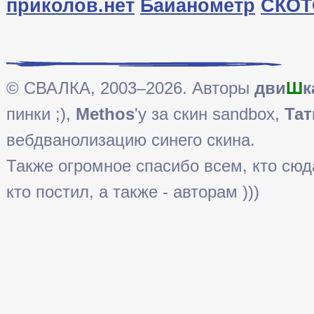
приколов.нет
Байанометр
СКОТ
© СВАЛКА, 2003–2026. Авторы
дви
Ш
к
пинки ;),
Methos
'у за скин sandbox,
Тат
вебдванолизацию синего скина.
Также огромное спасибо всем, кто сюда 
кто постил, а также - авторам )))