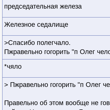
председательная железа
Железное седалище
>Спасибо полегчало.
Пжравельно гогорить "п Олег чело
*чяло
> Пжравельно гогорить "п Олег че
Правельно об этом вообще не гово