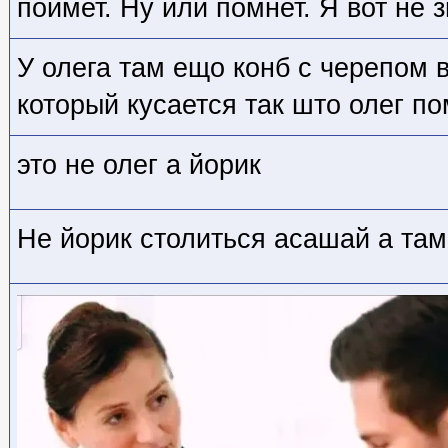
поймет. Ну или помнет. Я вот не 
У олега там ещо конб с черепом 
который кусается так што олег по
это не олег а йорик
Не йорик столиться асашай а там