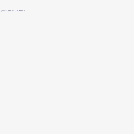
цию синего скина.