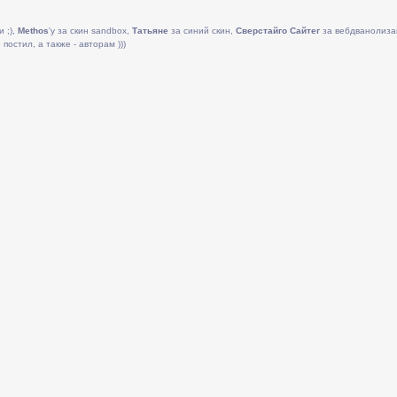
и ;),
Methos
'у за скин sandbox,
Татьяне
за синий скин,
Сверстайго Сайтег
за вебдванолиза
постил, а также - авторам )))