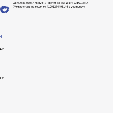
Осталось 9795,478 руб!!1 (хватит на 653 дней) СПАСИБО!!
(Можно слать на кошелек 41001274498144 в yoomoney)
Я
LP!
LP!