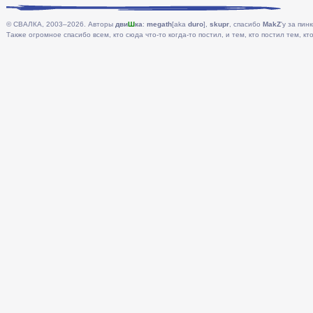
© СВАЛКА, 2003–2026. Авторы
дви
Ш
ка
:
megath
[aka
duro
],
skupr
, спасибо
MakZ
'у за пинк
Также огромное спасибо всем, кто сюда что-то когда-то постил, и тем, кто постил тем, кто 