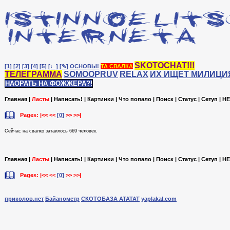
SKOTOCHAT!!!
[1]
[2]
[3]
[4]
[5]
[♩]
[✎]
ОСНОВЫ!
ТА СВАЛКА
ТЕЛЕГРАММА
SOMOOPRUV
RELAX
ИХ ИЩЕТ МИЛИЦИ
НАОРАТЬ НА ФОЖЖЕРА?!
Главная
|
Ласты
|
Написать!
|
Картинки
|
Что попало
|
Поиск
|
Статус
|
Сетуп
|
HE
Pages: |<< <<
[0]
>> >>|
Сейчас на cвалко затаилось 669 человек.
Главная
|
Ласты
|
Написать!
|
Картинки
|
Что попало
|
Поиск
|
Статус
|
Сетуп
|
HE
Pages: |<< <<
[0]
>> >>|
приколов.нет
Байанометр
СКОТОБАЗА АТАТАТ
yaplakal.com