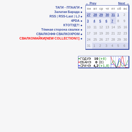
← Prev
Next →
ТАГИ - ПТААГИ
пн
вт
ср
чт
пт
сб
вс
Залатая Барада
27
28
29
30
31
1
2
RSS
|
RSS-Last
|
LJ
4PDA
3
4
5
6
7
8
9
КТОТУД?!
10
11
12
13
14
15
16
Тёмная сторона свалки
17
18
19
20
21
22
23
СВАЛКОФФ
СВАЛКОХРОМ
СВАЛКОМАЙКИ[NEW COLLECTION!!]
24
25
26
27
28
29
30
31
1
2
3
4
5
6