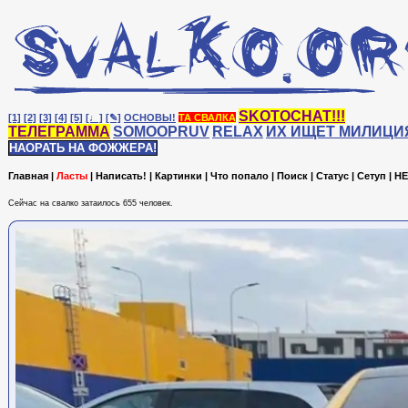
SKOTOCHAT!!!
[1]
[2]
[3]
[4]
[5]
[♩]
[✎]
ОСНОВЫ!
ТА СВАЛКА
ТЕЛЕГРАММА
SOMOOPRUV
RELAX
ИХ ИЩЕТ МИЛИЦИ
НАОРАТЬ НА ФОЖЖЕРА!
Главная
|
Ласты
|
Написать!
|
Картинки
|
Что попало
|
Поиск
|
Статус
|
Сетуп
|
HE
Сейчас на cвалко затаилось 655 человек.