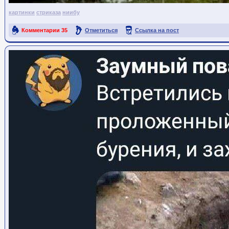
картинки
стриказа
ниибу
Комментарии
35
Отметиться
Ссылка на пост