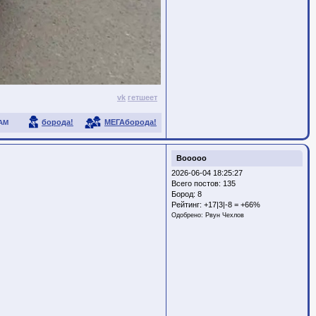
vk
гетшеет
борода!
МЕГАборода!
АМ
Booooo
2026-06-04 18:25:27
Всего постов: 135
Бород:
8
Рейтинг:
+17|3|-8 = +66%
Одобрено:
Рвун Чехлов