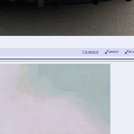
? я чото п
ЗАЧОТ
КГ/