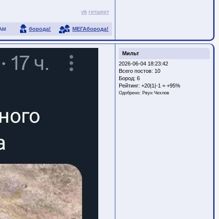
vk
гетшеет
борода!
МЕГАборода!
АМ
Мильт
2026-06-04 18:23:42
Всего постов: 10
Бород:
6
Рейтинг:
+20|1|-1 = +95%
Одобрено:
Рвун Чехлов