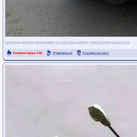
картинки
децтво
мегадизайн
я и мой брат-дебил
суперЪгерои
засропсто
Комментарии
146
Отметиться
Ссылка на пост