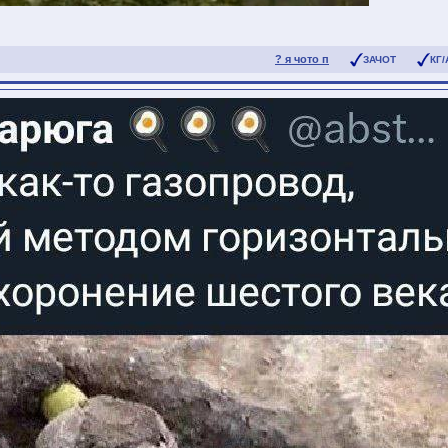
? я чото п
ЗАЧОТ
КГ/