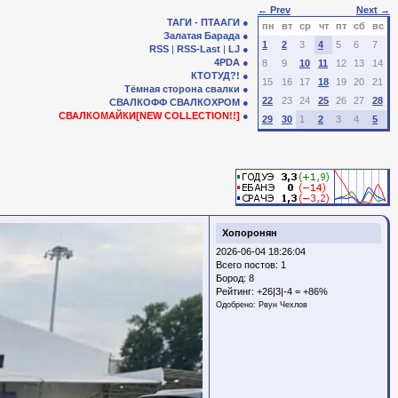
← Prev
Next →
ТАГИ - ПТААГИ
пн
вт
ср
чт
пт
сб
вс
Залатая Барада
1
2
3
4
5
6
7
RSS
|
RSS-Last
|
LJ
4PDA
8
9
10
11
12
13
14
КТОТУД?!
15
16
17
18
19
20
21
Тёмная сторона свалки
22
23
24
25
26
27
28
СВАЛКОФФ
СВАЛКОХРОМ
СВАЛКОМАЙКИ[NEW COLLECTION!!]
29
30
1
2
3
4
5
Хопоронян
2026-06-04 18:26:04
Всего постов: 1
Бород:
8
Рейтинг:
+26|3|-4 = +86%
Одобрено:
Рвун Чехлов