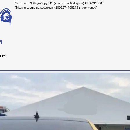
Осталось 9816,422 руб!!1 (хватит на 654 дней) СПАСИБО!!
(Можно слать на кошелек 41001274498144 в yoomoney)
Я
LP!