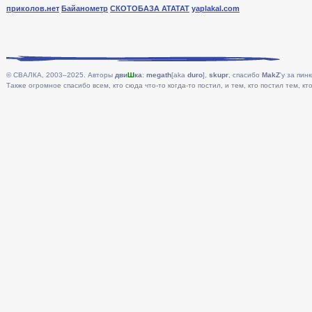
приколов.нет
Байанометр
СКОТОБАЗА АТАТАТ
yaplakal.com
© СВАЛКА, 2003–2025. Авторы
дви
Ш
ка
:
megath
[aka
duro
],
skupr
, спасибо
MakZ
'у за пинк
Также огромное спасибо всем, кто сюда что-то когда-то постил, и тем, кто постил тем, кто 