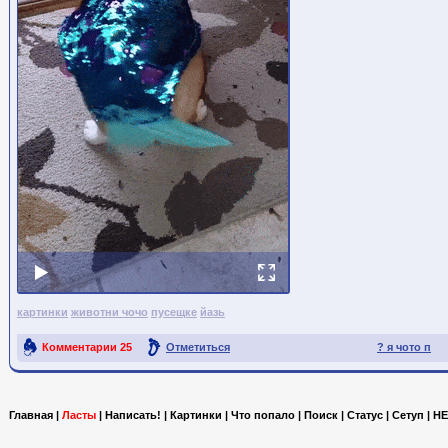
картинки
животни чочо
пусещке
йазь
Комментарии
25
Отметиться
? я чото п
Ссылка на пост
Главная
|
Ласты
|
Написать!
|
Картинки
|
Что попало
|
Поиск
|
Статус
|
Сетуп
|
HE