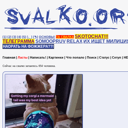
SKOTOCHAT!!!
[1]
[2]
[3]
[4]
[5]
[♩]
[✎]
ОСНОВЫ!
ТА СВАЛКА
ТЕЛЕГРАММА
SOMOOPRUV
RELAX
ИХ ИЩЕТ МИЛИЦИ
НАОРАТЬ НА ФОЖЖЕРА??!
Главная
|
Ласты
|
Написать!
|
Картинки
|
Что попало
|
Поиск
|
Статус
|
Сетуп
|
HE
Сейчас на cвалко затаилось 654 человека.