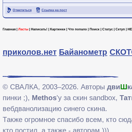
Отметиться
Ссылка на пост
Главная
|
Ласты
|
Написать!
|
Картинки
|
Что попало
|
Поиск
|
Статус
|
Сетуп
|
HE
приколов.нет
Байанометр
СКОТ
© СВАЛКА, 2003–2026. Авторы
дви
Ш
к
пинки ;),
Methos
'у за скин sandbox,
Тат
вебдванолизацию синего скина.
Также огромное спасибо всем, кто сюда 
кто постил, а также - авторам )))