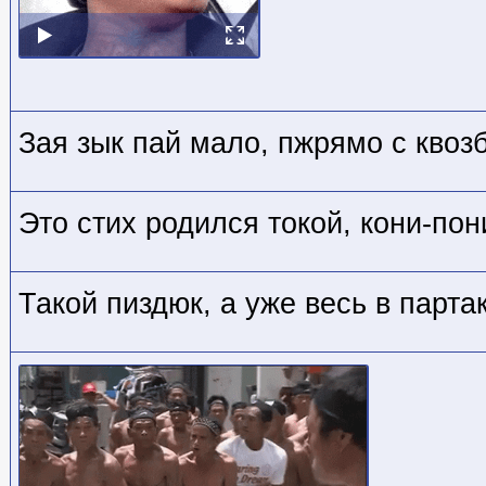
Зая зык пай мало, пжрямо с квозб
Это стих родился токой, кони-пон
Такой пиздюк, а уже весь в парта