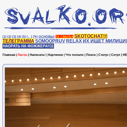
SKOTOCHAT!!!
[1]
[2]
[3]
[4]
[5]
[♩]
[✎]
ОСНОВЫ!
ТА СВАЛКА
ТЕЛЕГРАММА
SOMOOPRUV
RELAX
ИХ ИЩЕТ МИЛИЦИ
НАОРАТЬ НА ФОЖЖЕРА!!11
Главная
|
Ласты
|
Написать!
|
Картинки
|
Что попало
|
Поиск
|
Статус
|
Сетуп
|
HE