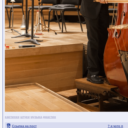
картинки
штуки
музыка
джастин
Ссылка на пост
? я чото п