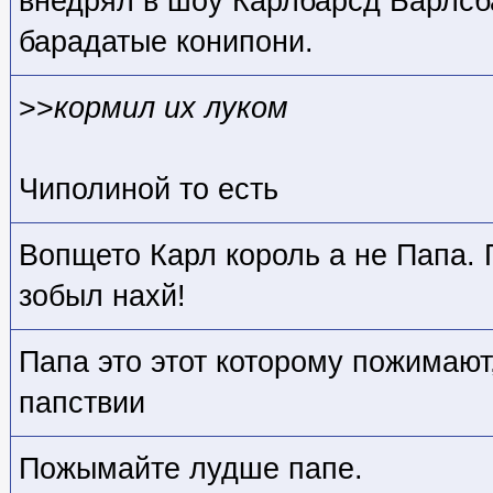
внедрял в шоу Карлбарсд Барлсба
барадатые конипони.
>>
кормил их луком
Чиполиной то есть
Вопщето Карл король а не Папа. Па
зобыл нахй!
Папа это этот которому пожимают
папствии
Пожымайте лудше папе.