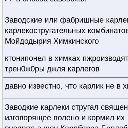
Заводские или фабришные карле
карлекостругательных комбинатов
Мойдодырия Химкинского
ктонипонел в химках пжроизводят
трен0ж0ры джля карлегов
давно известно, что карлик не в х
Заводкие карлеки стругал свяще
изговорящее полено и кормил их 