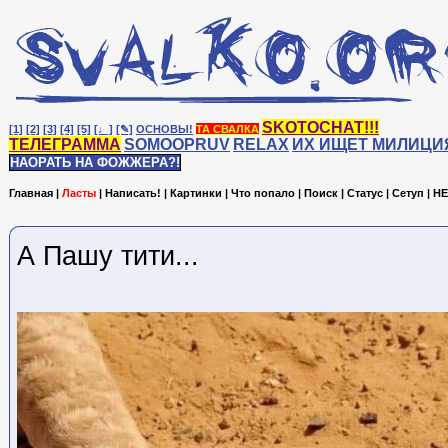
SKOTOCHAT!!!
[1]
[2]
[3]
[4]
[5]
[♩]
[✎]
ОСНОВЫ!
ТА СВАЛКА
ТЕЛЕГРАММА
SOMOOPRUV
RELAX
ИХ ИЩЕТ МИЛИЦИ
НАОРАТЬ НА ФОЖЖЕРА?!
Главная
|
Ласты
|
Написать!
|
Картинки
|
Что попало
|
Поиск
|
Статус
|
Сетуп
|
HE
А Пашу тити...