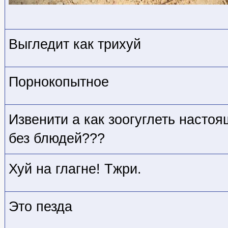
Выгледит как трихуй
Порнокопытное
Извенити а как зоогуглеть насто
без блюдей???
Хуй на глагне! Тжри.
Это пезда