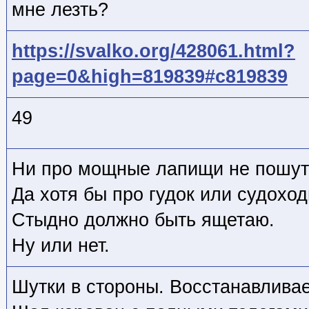
мне лезть?
https://svalko.org/428061.html?
page=0&high=819839#c819839
49
Ни про мощные лапищи не пошутил
Да хотя бы про гудок или судоход
Стыдно должно быть ящетаю.
Ну или нет.
Шутки в стороны. Восстанавлива