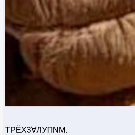
ТРЁХ3∀ЛУПNМ.