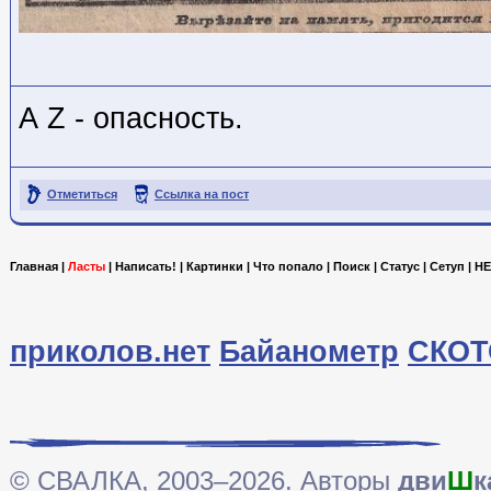
А Z - опасность.
Отметиться
Ссылка на пост
Главная
|
Ласты
|
Написать!
|
Картинки
|
Что попало
|
Поиск
|
Статус
|
Сетуп
|
HE
приколов.нет
Байанометр
СКОТ
© СВАЛКА, 2003–2026. Авторы
дви
Ш
к