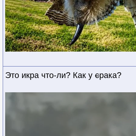
Это икра что-ли? Как у
с
рака?