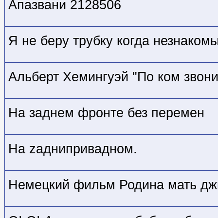
Апазвани 2128506
Я не беру трубку когда незнаком
Альберт Хемингуэй "По ком звон
На заднем фронте без перемен
На zaднипривадном.
Немецкий фильм Родина мать дж