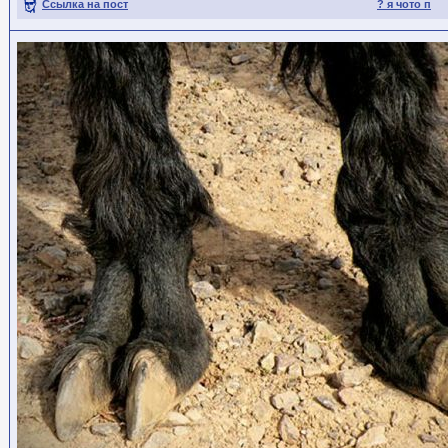
Ссылка на пост
? я чото п