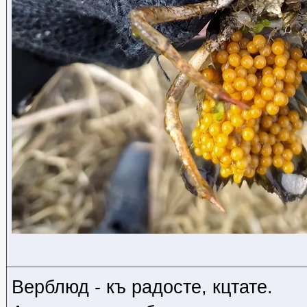
Верблюд - къ радосте, кцтате.