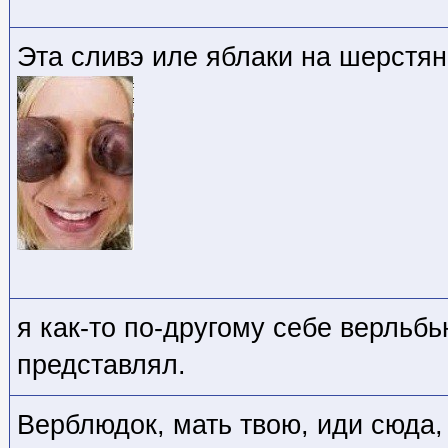
Эта сливэ иле яблаки на шерстя
я как-то по-другому себе верльб
представлял.
Верблюдок, мать твою, иди сюда,