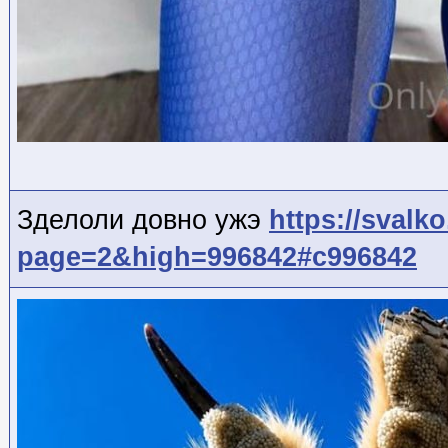
Зделоли довно ужэ
https://svalk
page=2&high=996842#c996842