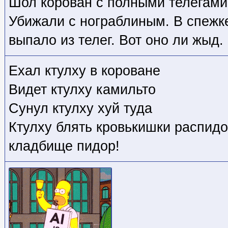
Шол корован с полными телегами
Убижали с нограблиным. В спежк
выпало из телег. Вот оно ли жыд.
Ехал ктулху в короване
Видет ктулху камильто
Сунул ктулху хуй туда
Ктулху блять кровькишки распидо
кладбище пидор!