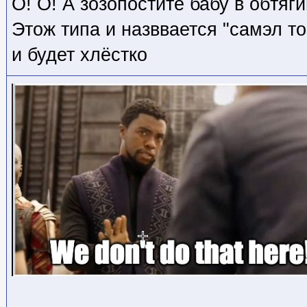
О! О! А зозопостите бабу в обтя
Этож типа и назввается "самэл тоэ
и будет хлёстко