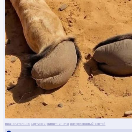
познавательно
картинки
животни чочо
остервенелый хентай