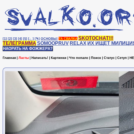
SKOTOCHAT!!!
[1]
[2]
[3]
[4]
[5]
[♩]
[✎]
ОСНОВЫ!
ТА СВАЛКА
ТЕЛЕГРАММА
SOMOOPRUV
RELAX
ИХ ИЩЕТ МИЛИЦИ
НАОРАТЬ НА ФОЖЖЕРА?
Главная
|
Ласты
|
Написать!
|
Картинки
|
Что попало
|
Поиск
|
Статус
|
Сетуп
|
HE