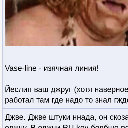
Vase-line - изячная линия!
Йеслип ваш джруг (хотя наверное
работал там где надо то знал гж
Джве. Джве штуки ннада, он скоза
оджну. В оджни RU key болбше ne