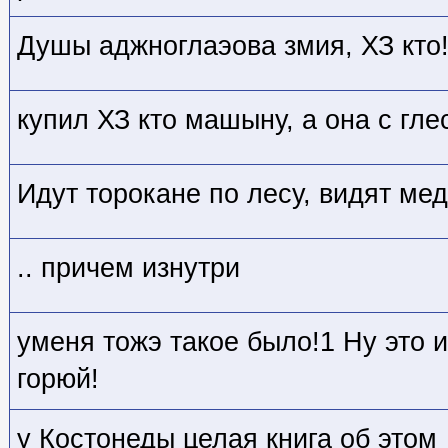
Душы аджноглаэова змия, ХЗ кто
купил ХЗ кто
машыну, а она с гле
Идут торокане по лесу, видят мед
.. причем изнутри
уменя тожэ такое было!1 Ну это 
горюй!
у Костонеды целая книга об этом