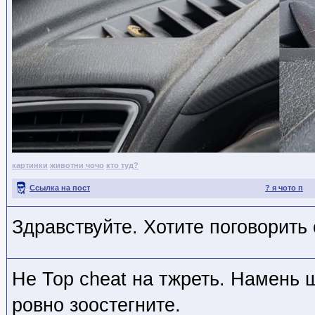
картинки
животни чочо
кто туд?
Ссылка на пост
? я чото п
Здравствуйте. Хотите поговорить 
Не Тор cheat на тжреть. Намень 
ровно зоостегните.