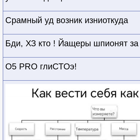
Срамный уд возник изниоткуда
Бди, ХЗ кто
! Йащеры шпионят за 
О5 PRO глиСТОэ!