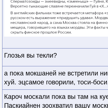
Глозья вы текли?
а пока мокшаней не встретили ни
хуй. эцсамое говорили, тоси-боси,
Кароч москали пока вы там на ку
Паскиайнен зоохватил вашу москв