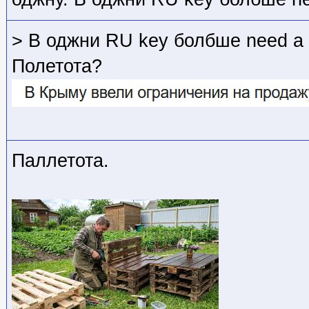
> В оджни RU key болбше need a 
Полетота?
Паллетота.