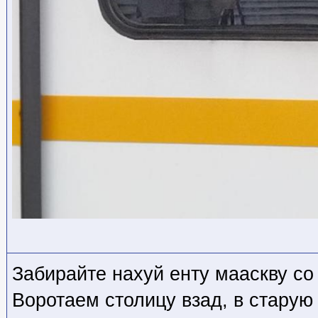
Забирайте нахуй енту мааскву со
Воротаем столицу взад, в старую 