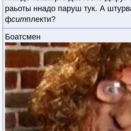
раьоты ннадо паруш тук. А штур
ф
cum
плекти?
Боатсмен