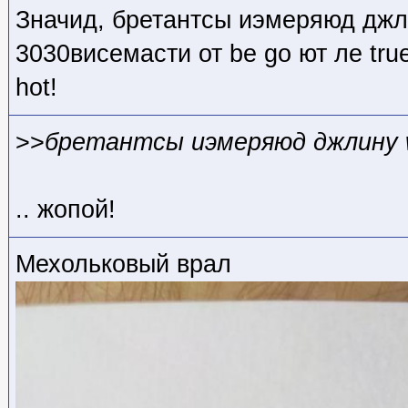
Значид, бретантсы иэмеряюд джл
3030висемасти от be go ют ле true
hot!
>>
бретантсы иэмеряюд джлину 
.. жопой!
Мехольковый врал