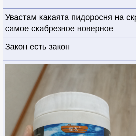
Увастам какаята пидоросня на ск
самое скабрезное новерное
Закон есть закон