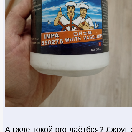
А гжде токой pro даётбся? Джруг