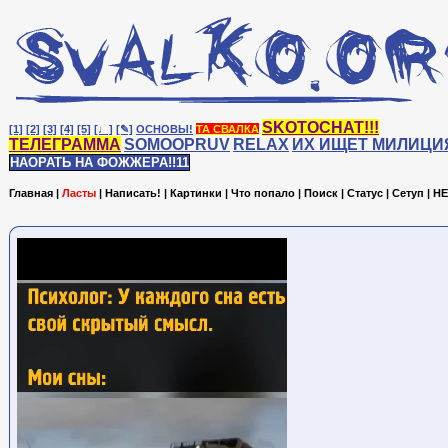
SKOTOCHAT!!!
[1]
[2]
[3]
[4]
[5]
[♩]
[✎]
ОСНОВЫ!
ТА СВАЛКА
ТЕЛЕГРАММА
SOMOOPRUV
RELAX
ИХ ИЩЕТ МИЛИЦИ
НАОРАТЬ НА ФОЖЖЕРА!!11
Главная
|
Ласты
|
Написать!
|
Картинки
|
Что попало
|
Поиск
|
Статус
|
Сетуп
|
HE