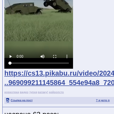
https://cs13.pikabu.ru/video/2024
..969099211145864_554e94a8_72
норкотеки
видео
тупня
ватаку!
нейропсто
Ссылка на пост
? я чото п