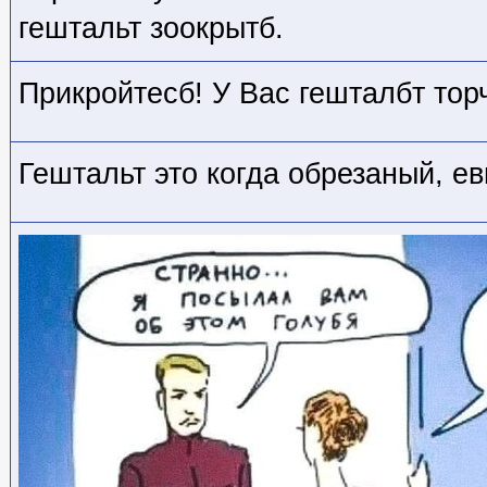
гештальт зоокрытб.
Прикройтесб! У Вас гешталбт тор
Гештальт это когда обрезаный, е