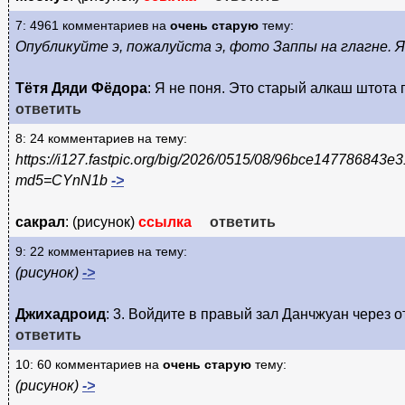
7: 4961 комментариев на
очень старую
тему:
Опубликуйте э, пожалуйста э, фото Заппы на глагне. Я
Тётя Дяди Фёдора
: Я не поня. Это старый алкаш штота
ответить
8: 24 комментариев на тему:
https://i127.fastpic.org/big/2026/0515/08/96bce14778684
md5=CYnN1b
->
сакрал
: (рисунок)
ссылка
ответить
9: 22 комментариев на тему:
(рисунок)
->
Джихадроид
: 3. Войдите в правый зал Данчжуан через 
ответить
10: 60 комментариев на
очень старую
тему:
(рисунок)
->