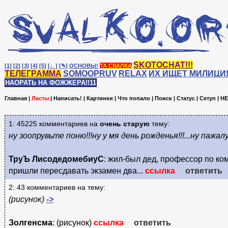
SKOTOCHAT!!!
[1]
[2]
[3]
[4]
[5]
[♩]
[✎]
ОСНОВЫ!
ТА СВАЛКА
ТЕЛЕГРАММА
SOMOOPRUV
RELAX
ИХ ИЩЕТ МИЛИЦИ
НАОРАТЬ НА ФОЖЖЕРА!!11
Главная
|
Ласты
|
Написать!
|
Картинки
|
Что попало
|
Поиск
|
Статус
|
Сетуп
|
HE
1: 45225 комментариев на
очень старую
тему:
ну зоопрувьте поню!!!ну у мя день рожденья!!!...ну пажалу
ТруЪ ЛисодедомебиуС
: жил-был дед, профессор по ко
пришли пересдавать экзамен два...
ссылка
ответить
2: 43 комментариев на тему:
(рисунок)
->
Золгенсма
: (рисунок)
ссылка
ответить