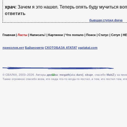
храч
: Зачем я это нашел. Теперь опять буду мучиться во
ответить
бывшая ступид фича
Главная
|
Ласты
|
Написать!
|
Картинки
|
Что попало
|
Поиск
|
Статус
|
Сетуп
|
HE
приколов.нет
Байанометр
СКОТОБАЗА АТАТАТ
yaplakal.com
© СВАЛКА, 2003–2026. Авторы
дви
Ш
ка
:
megath
[aka
duro
],
skupr
, спасибо
MakZ
'у за пинк
Также огромное спасибо всем, кто сюда что-то когда-то постил, и тем, кто постил тем, кто 