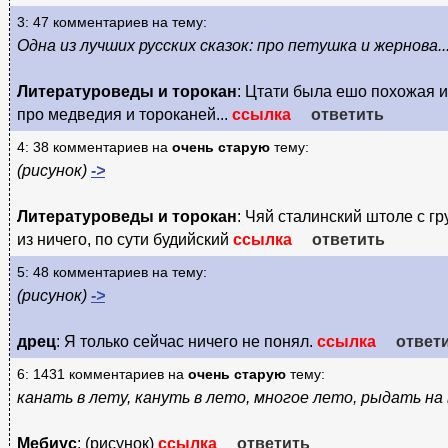
3: 47 комментариев на тему:
Одна из лучших русских сказок: про петушка и жернова..
Литературоведы и торокан
: Цтати была ешо похожая 
про медведия и тороканей...
ссылка
ответить
4: 38 комментариев на
очень старую
тему:
(рисунок)
->
Литературоведы и торокан
: Чяй сталинский штоле с г
из ничего, по сути будийский
ссылка
ответить
5: 48 комментариев на тему:
(рисунок)
->
дрец
: Я только сейчас ничего не понял.
ссылка
ответ
6: 1431 комментариев на
очень старую
тему:
канать в лету, кануть в лето, многое лето, рыдать на 
Мебиус
: (рисунок)
ссылка
ответить