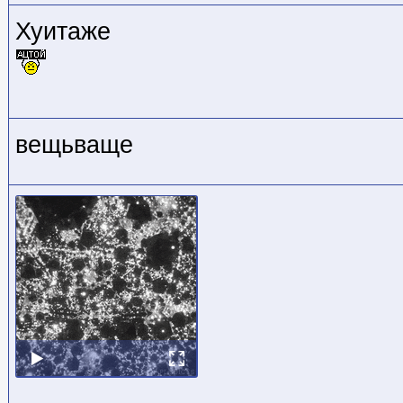
Хуитаже
вещьваще