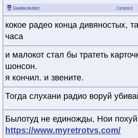
Ссылка на пост
? я чото п
кокое радео конца дивяностых, т
часа
и малокот стал бы тратеть карточ
шонсон.
я кончил. и звените.
Тогда слухани радио воруй убив
Былотуд не единожды, Нои похуй
https://www.myretrotvs.com/