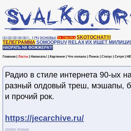
SKOTOCHAT!!!
[1]
[2]
[3]
[4]
[5]
[♩]
[✎]
ОСНОВЫ!
ТА СВАЛКА
ТЕЛЕГРАММА
SOMOOPRUV
RELAX
ИХ ИЩЕТ МИЛИЦИ
НАОРАТЬ НА ФОЖЖЕРА?!
Главная
|
Ласты
|
Написать!
|
Картинки
|
Что попало
|
Поиск
|
Статус
|
Сетуп
|
HE
Радио в стиле интернета 90-ых на
разный олдовый треш, мэшапы, 
и прочий рок.
https://jecarchive.ru/
сервис
музыка