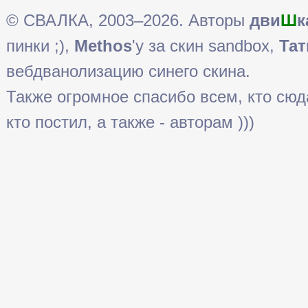
© СВАЛКА, 2003–2026. Авторы
дви
Ш
к
пинки ;),
Methos
'у за скин sandbox,
Тат
вебдванолизацию синего скина.
Также огромное спасибо всем, кто сюда 
кто постил, а также - авторам )))