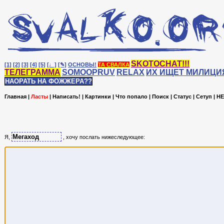
SKOTOCHAT!!!
[1]
[2]
[3]
[4]
[5]
[♩]
[✎]
ОСНОВЫ!
ТА СВАЛКА
ТЕЛЕГРАММА
SOMOOPRUV
RELAX
ИХ ИЩЕТ МИЛИЦИ
НАОРАТЬ НА ФОЖЖЕРА??
Главная
|
Ласты
|
Написать!
|
Картинки
|
Что попало
|
Поиск
|
Статус
|
Сетуп
|
HE
Я,
, хочу послать нижеследующее: