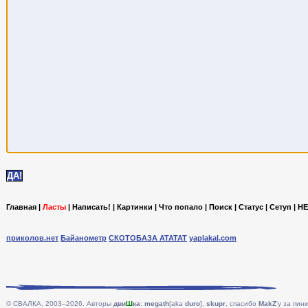
Главная
|
Ласты
|
Написать!
|
Картинки
|
Что попало
|
Поиск
|
Статус
|
Сетуп
|
HE
приколов.нет
Байанометр
СКОТОБАЗА АТАТАТ
yaplakal.com
© СВАЛКА, 2003–2026. Авторы
дви
Ш
ка
:
megath
[aka
duro
],
skupr
, спасибо
MakZ
'у за пинк