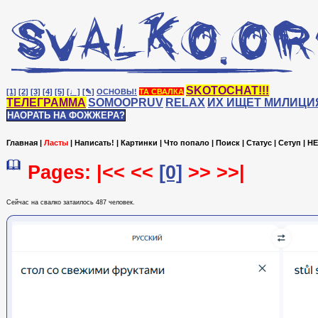
SKOTOCHAT!!!
[1]
[2]
[3]
[4]
[5]
[♩]
[✎]
ОСНОВЫ!
ТА СВАЛКА
ТЕЛЕГРАММА
SOMOOPRUV
RELAX
ИХ ИЩЕТ МИЛИЦИ
НАОРАТЬ НА ФОЖЖЕРА?
Главная
|
Ласты
|
Написать!
|
Картинки
|
Что попало
|
Поиск
|
Статус
|
Сетуп
|
HE
Pages: |<< <<
[0]
>> >>|
Сейчас на cвалко затаилось 487 человек.