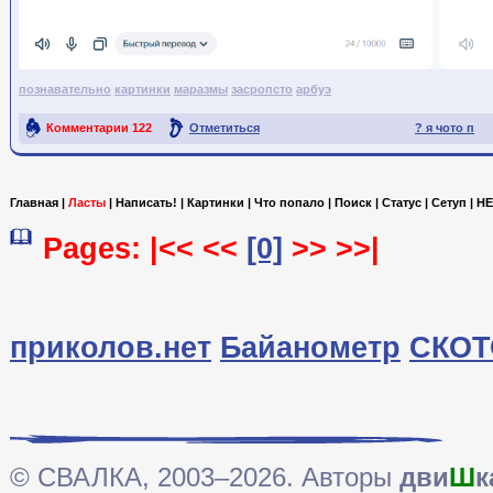
познавательно
картинки
маразмы
засропсто
арбуэ
Комментарии
122
Отметиться
? я чото п
Ссылка на пост
Главная
|
Ласты
|
Написать!
|
Картинки
|
Что попало
|
Поиск
|
Статус
|
Сетуп
|
HE
Pages: |<< <<
[0]
>> >>|
приколов.нет
Байанометр
СКОТ
© СВАЛКА, 2003–2026. Авторы
дви
Ш
к