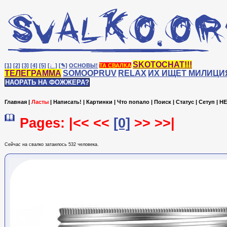
SKOTOCHAT!!!
[1]
[2]
[3]
[4]
[5]
[♩]
[✎]
ОСНОВЫ!
ТА СВАЛКА
ТЕЛЕГРАММА
SOMOOPRUV
RELAX
ИХ ИЩЕТ МИЛИЦИ
НАОРАТЬ НА ФОЖЖЕРА?
Главная
|
Ласты
|
Написать!
|
Картинки
|
Что попало
|
Поиск
|
Статус
|
Сетуп
|
HE
Pages: |<< <<
[0]
>> >>|
Сейчас на cвалко затаилось 532 человека.