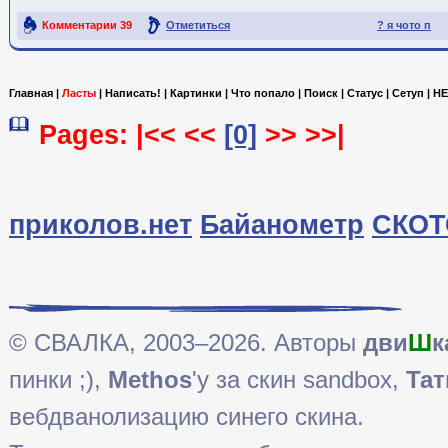
Комментарии
39
Отметиться
? я чото п
Ссылка на пост
Главная
|
Ласты
|
Написать!
|
Картинки
|
Что попало
|
Поиск
|
Статус
|
Сетуп
|
HE
Pages: |<< <<
[0]
>> >>|
приколов.нет
Байанометр
СКОТ
© СВАЛКА, 2003–2026. Авторы
дви
Ш
к
пинки ;),
Methos
'у за скин sandbox,
Тат
вебдванолизацию синего скина.