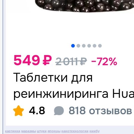
картинки
маразмы
штуки
японцы
нанотехнологии
ниибу