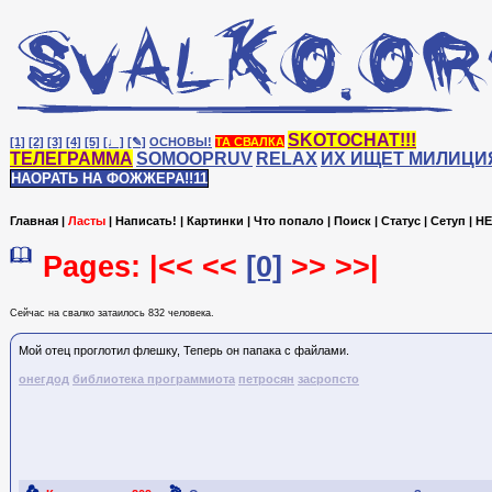
SKOTOCHAT!!!
[1]
[2]
[3]
[4]
[5]
[♩]
[✎]
ОСНОВЫ!
ТА СВАЛКА
ТЕЛЕГРАММА
SOMOOPRUV
RELAX
ИХ ИЩЕТ МИЛИЦИ
НАОРАТЬ НА ФОЖЖЕРА!!11
Главная
|
Ласты
|
Написать!
|
Картинки
|
Что попало
|
Поиск
|
Статус
|
Сетуп
|
HE
Pages: |<< <<
[0]
>> >>|
Сейчас на cвалко затаилось 832 человека.
Мой отец проглотил флешку, Теперь он папака с файлами.
онегдод
библиотека программиота
петросян
засропсто