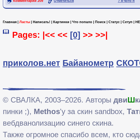
Комментарии
209
Отметиться
? я чото п
Ссылка на пост
Главная
|
Ласты
|
Написать!
|
Картинки
|
Что попало
|
Поиск
|
Статус
|
Сетуп
|
HE
Pages: |<< <<
[0]
>> >>|
приколов.нет
Байанометр
СКОТ
© СВАЛКА, 2003–2026. Авторы
дви
Ш
к
пинки ;),
Methos
'у за скин sandbox,
Тат
вебдванолизацию синего скина.
Также огромное спасибо всем, кто сюда 